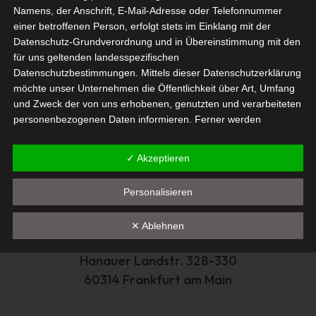
Trage hier Deine Email-Adresse ein, um
Namens, der Anschrift, E-Mail-Adresse oder Telefonnummer
den isdv-Newsletter zu erhalten:
einer betroffenen Person, erfolgt stets im Einklang mit der
Datenschutz-Grundverordnung und in Übereinstimmung mit den
für uns geltenden landesspezifischen
Datenschutzbestimmungen. Mittels dieser Datenschutzerklärung
möchte unser Unternehmen die Öffentlichkeit über Art, Umfang
Ich bestätige die
Datenschutzbestimmung
und Zweck der von uns erhobenen, genutzten und verarbeiteten
personenbezogenen Daten informieren. Ferner werden
Newsletter abonnieren
betroffene Personen mittels dieser Datenschutzerklärung über
die ihnen zustehenden Rechte aufgeklärt.
✓ Akzeptieren
Alternative:
Wir haben als für die Verarbeitung Verantwortlicher zahlreiche
technische und organisatorische Maßnahmen umgesetzt, um
Personalisieren
einen möglichst lückenlosen Schutz der über diese Internetseite
verarbeiteten personenbezogenen Daten sicherzustellen.
✕ Ablehnen
Dennoch können Internetbasierte Datenübertragungen
grundsätzlich Sicherheitslücken aufweisen, sodass ein absoluter
Hanauer Landstr. 328-330
Schutz nicht gewährleistet werden kann. Aus diesem Grund
60314 Frankfurt am Main
steht es jeder betroffenen Person frei, personenbezogene
Daten auch auf alternativen Wegen, beispielsweise telefonisch,
an uns zu übermitteln.