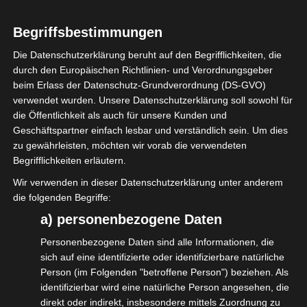
Die isdv ist heute zu Gast beim
Begriffsbestimmungen
Netzwerktreffen der Freien Musikszene,
organisiert von den Kolleginnen und
Die Datenschutzerklärung beruht auf den Begrifflichkeiten, die
durch den Europäischen Richtlinien- und Verordnungsgeber
Kollegen der #freo – Freie Ensembles und
beim Erlass der Datenschutz-Grundverordnung (DS-GVO)
Orchester, von #promusik ,
verwendet wurden. Unsere Datenschutzerklärung soll sowohl für
#vereinigungaltemusikberlin und der
die Öffentlichkeit als auch für unsere Kunden und
Geschäftspartner einfach lesbar und verständlich sein. Um dies
#deutschenjazzunion.
zu gewährleisten, möchten wir vorab die verwendeten
Das Thema des Podiums war natürlich die
Begrifflichkeiten erläutern.
Statusfesstellung/Scheinselbständigkeit.
Wir verwenden in dieser Datenschutzerklärung unter anderem
Andere Beauftragungskonstellationen,
die folgenden Begriffe:
a) personenbezogene Daten
branchenspezifische Bezeichnungen, aber
am Ende dieselbe Problematik.
Personenbezogene Daten sind alle Informationen, die
sich auf eine identifizierte oder identifizierbare natürliche
Gemeinsam arbeiten wir weiter daran, die
Person (im Folgenden "betroffene Person") beziehen. Als
Bundesregierung zum Handeln zu bringen.
identifizierbar wird eine natürliche Person angesehen, die
Im Sinne der Selbständigen, für die Kultur
direkt oder indirekt, insbesondere mittels Zuordnung zu