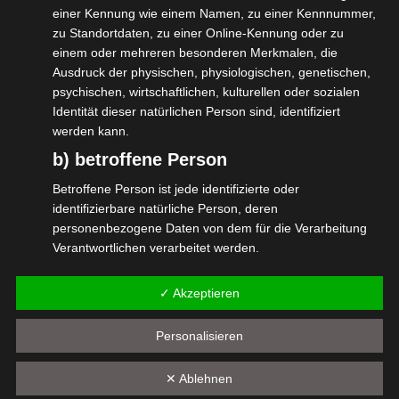
einer Kennung wie einem Namen, zu einer Kennnummer,
und Kreativwirtschaft und die
zu Standortdaten, zu einer Online-Kennung oder zu
#veranstaltungswirtschaft .
einem oder mehreren besonderen Merkmalen, die
Ausdruck der physischen, physiologischen, genetischen,
Vielen Dank für die Einladung und die
psychischen, wirtschaftlichen, kulturellen oder sozialen
interessanten Gespräche auch abseits der
Identität dieser natürlichen Person sind, identifiziert
werden kann.
Bühne.
b) betroffene Person
#bagsv #isdv #wirGemeinsamJetzt
Betroffene Person ist jede identifizierte oder
#selbständig
identifizierbare natürliche Person, deren
personenbezogene Daten von dem für die Verarbeitung
Verantwortlichen verarbeitet werden.
c) Verarbeitung
✓ Akzeptieren
Diesen Beitrag teilen
Verarbeitung ist jeder mit oder ohne Hilfe automatisierter
Verfahren ausgeführte Vorgang oder jede solche
Personalisieren
Vorgangsreihe im Zusammenhang mit
personenbezogenen Daten wie das Erheben, das
✕ Ablehnen
Erfassen, die Organisation, das Ordnen, die Speicherung,