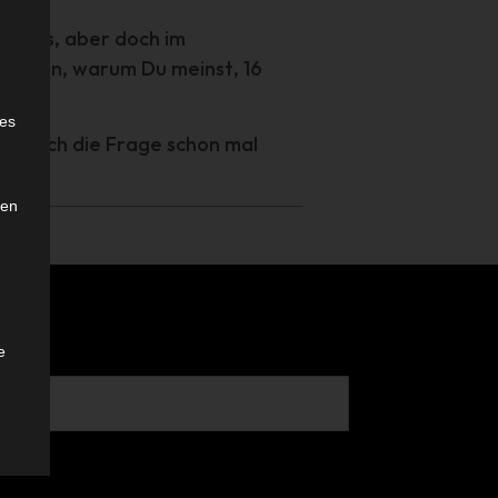
setzes, aber doch im
hfragen, warum Du meinst, 16
e
ies
 man sich die Frage schon mal
den
e