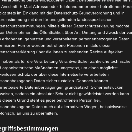
Mythos 7
e Verarbeitung personenbezogener Daten, beispielsweise des Namens,
 Anschrift, E-Mail-Adresse oder Telefonnummer einer betroffenen Pers
olgt stets im Einklang mit der Datenschutz-Grundverordnung und in
agessatz. Tagessatz heißt 24 Stunden. Wenn Deine Ar
ereinstimmung mit den für uns geltenden landesspezifischen
tenschutzbestimmungen. Mittels dieser Datenschutzerklärung möchte
ser Unternehmen die Öffentlichkeit über Art, Umfang und Zweck der vo
s erhobenen, genutzten und verarbeiteten personenbezogenen Daten
ormieren. Ferner werden betroffene Personen mittels dieser
Arbeitnehmer hast Du Lebenszeit an den Arbeitgeber 
tenschutzerklärung über die ihnen zustehenden Rechte aufgeklärt.
Arbeit dazukommen, die nicht der Kern Deiner Anstell
 haben als für die Verarbeitung Verantwortlicher zahlreiche technische
elt dann, wie lange Du überhaupt arbeiten darfst.
d organisatorische Maßnahmen umgesetzt, um einen möglichst
kenlosen Schutz der über diese Internetseite verarbeiteten
tigt, Arbeiten zu verlangen, die vertraglich nicht ve
rsonenbezogenen Daten sicherzustellen. Dennoch können
e, andere Arbeit zu erledigen. Das muss dann aber im
ernetbasierte Datenübertragungen grundsätzlich Sicherheitslücken
sten ein Angebot erstellen oder zumindest die mündl
weisen, sodass ein absoluter Schutz nicht gewährleistet werden kann.
 diesem Grund steht es jeder betroffenen Person frei,
stätigen. Dabei auch immer den Zusatzbetrag nenne
rsonenbezogene Daten auch auf alternativen Wegen, beispielsweise
der einer Kollegin hilfst, weil Du bereits fertig bist
efonisch, an uns zu übermitteln.
egriffsbestimmungen
 Milchshake-Bar.