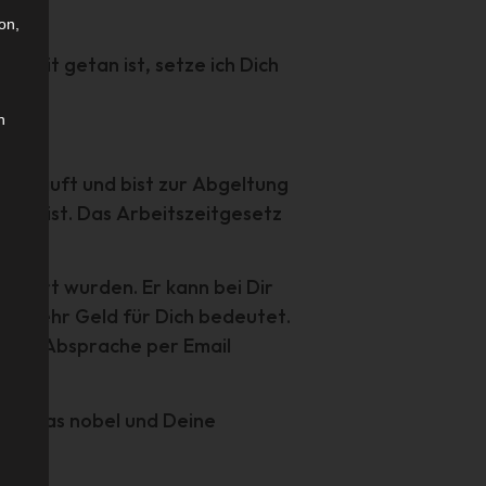
on,
beit getan ist, setze ich Dich
n
verkauft und bist zur Abgeltung
ung ist.
Das Arbeitszeitgesetz
reinbart wurden.
Er kann bei Dir
mer mehr Geld für Dich bedeutet.
iche Absprache per Email
n.
, ist das nobel und Deine