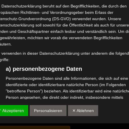
 Datenschutzerklärung beruht auf den Begrifflichkeiten, die durch den
Arbeitszeiten. Zwar nicht im Sinne des Arbeitszeitge
ropäischen Richtlinien- und Verordnungsgeber beim Erlass der
rten Unfalles wird Deine Berufsunfallversicherung nac
tenschutz-Grundverordnung (DS-GVO) verwendet wurden. Unsere
enschutzerklärung soll sowohl für die Öffentlichkeit als auch für unser
nden und Geschäftspartner einfach lesbar und verständlich sein. Um d
vant sein. Wenn das Risiko allerdings höher ist, sollte
gewährleisten, möchten wir vorab die verwendeten Begrifflichkeiten
äutern.
analyse für die eigene Tätigkeit hilft hier sehr.
r verwenden in dieser Datenschutzerklärung unter anderem die folgen
riffe:
a) personenbezogene Daten
Personenbezogene Daten sind alle Informationen, die sich auf eine
identifizierte oder identifizierbare natürliche Person (im Folgenden
"betroffene Person") beziehen. Als identifizierbar wird eine natürlich
Person angesehen, die direkt oder indirekt, insbesondere mittels
Zuordnung zu einer Kennung wie einem Namen, zu einer
Kennnummer, zu Standortdaten, zu einer Online-Kennung oder zu
✓ Akzeptieren
Personalisieren
✕ Ablehnen
einem oder mehreren besonderen Merkmalen, die Ausdruck der
Ich bestätige die
Datenschutzbestimmung
physischen, physiologischen, genetischen, psychischen,