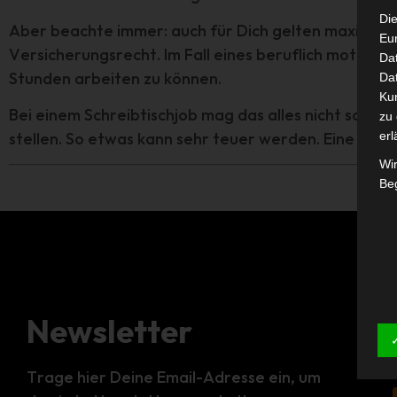
Die
Aber beachte immer: auch für Dich gelten maximale 
Eu
Versicherungsrecht. Im Fall eines beruflich motivie
Da
Stunden arbeiten zu können.
Dat
Ku
Bei einem Schreibtischjob mag das alles nicht so rele
zu 
erl
stellen. So etwas kann sehr teuer werden. Eine Risiko
Wi
Beg
Newsletter
Trage hier Deine Email-Adresse ein, um