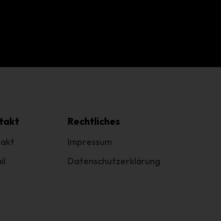
n
che
ung
das
takt
Rechtliches
akt
Impressum
il
Datenschutzerklärung
.