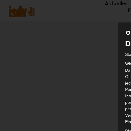
Aktuelles
E
D
St
Wi
Dat
Ges
je
Pe
In
per
per
Ver
Ein