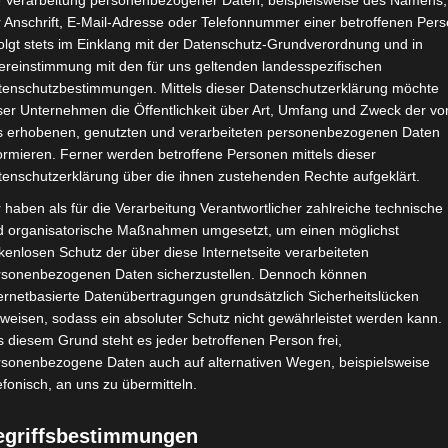
e Verarbeitung personenbezogener Daten, beispielsweise des Namens,
 Anschrift, E-Mail-Adresse oder Telefonnummer einer betroffenen Pers
olgt stets im Einklang mit der Datenschutz-Grundverordnung und in
ereinstimmung mit den für uns geltenden landesspezifischen
tenschutzbestimmungen. Mittels dieser Datenschutzerklärung möchte
ser Unternehmen die Öffentlichkeit über Art, Umfang und Zweck der vo
s erhobenen, genutzten und verarbeiteten personenbezogenen Daten
ormieren. Ferner werden betroffene Personen mittels dieser
tenschutzerklärung über die ihnen zustehenden Rechte aufgeklärt.
 haben als für die Verarbeitung Verantwortlicher zahlreiche technische
d organisatorische Maßnahmen umgesetzt, um einen möglichst
kenlosen Schutz der über diese Internetseite verarbeiteten
rsonenbezogenen Daten sicherzustellen. Dennoch können
ernetbasierte Datenübertragungen grundsätzlich Sicherheitslücken
weisen, sodass ein absoluter Schutz nicht gewährleistet werden kann.
 diesem Grund steht es jeder betroffenen Person frei,
rsonenbezogene Daten auch auf alternativen Wegen, beispielsweise
efonisch, an uns zu übermitteln.
egriffsbestimmungen