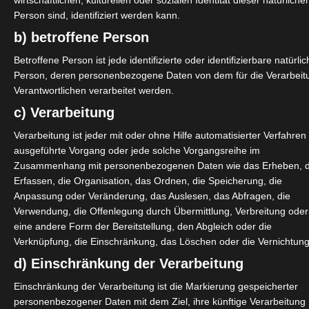
wirtschaftlichen, kulturellen oder sozialen Identität dieser natürliche
möchte, kann hier schauen:
 Datenschutzbedingungen.
Person sind, identifiziert werden kann.
b) betroffene Person
Datenschutzbedingungen
Betroffene Person ist jede identifizierte oder identifizierbare natürli
Person, deren personenbezogene Daten von dem für die Verarbeit
Verantwortlichen verarbeitet werden.
c) Verarbeitung
Verarbeitung ist jeder mit oder ohne Hilfe automatisierter Verfahren
ausgeführte Vorgang oder jede solche Vorgangsreihe im
Zusammenhang mit personenbezogenen Daten wie das Erheben, 
Erfassen, die Organisation, das Ordnen, die Speicherung, die
Anpassung oder Veränderung, das Auslesen, das Abfragen, die
Verwendung, die Offenlegung durch Übermittlung, Verbreitung oder
eine andere Form der Bereitstellung, den Abgleich oder die
Verknüpfung, die Einschränkung, das Löschen oder die Vernichtung
d) Einschränkung der Verarbeitung
fo-Veranstaltung Hamburg
zum
heinselbständigkeit und wie es in
Einschränkung der Verarbeitung ist die Markierung gespeicherter
personenbezogener Daten mit dem Ziel, ihre künftige Verarbeitung
d Gefährlich in Hamburg statt.