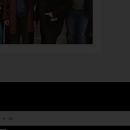
identifizierten oder identifizierbaren natürlichen Person zugewiesen
werden.
g) Verantwortlicher oder für die Verarbeitun
Verantwortlicher
Verantwortlicher oder für die Verarbeitung Verantwortlicher ist die
natürliche oder juristische Person, Behörde, Einrichtung oder ander
Stelle, die allein oder gemeinsam mit anderen über die Zwecke und
Mittel der Verarbeitung von personenbezogenen Daten entscheidet
Sind die Zwecke und Mittel dieser Verarbeitung durch das Unionsre
oder das Recht der Mitgliedstaaten vorgegeben, so kann der
Verantwortliche beziehungsweise können die bestimmten Kriterien
seiner Benennung nach dem Unionsrecht oder dem Recht der
Mitgliedstaaten vorgesehen werden.
h) Auftragsverarbeiter
Auftragsverarbeiter ist eine natürliche oder juristische Person,
Behörde, Einrichtung oder andere Stelle, die personenbezogene
Daten im Auftrag des Verantwortlichen verarbeitet.
i) Empfänger