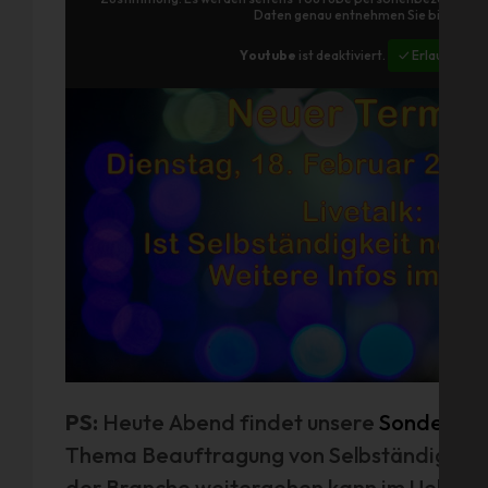
statt. Wer den Mittschnitt nochmal sehen 
Daten genau entnehmen Sie bitte den
Youtube
ist deaktiviert.
✓ Erlauben
PS:
Heute Abend findet unsere
Sonder-In
Thema Beauftragung von Selbständigen, Sc
der Branche weitergehen kann im Uebel un