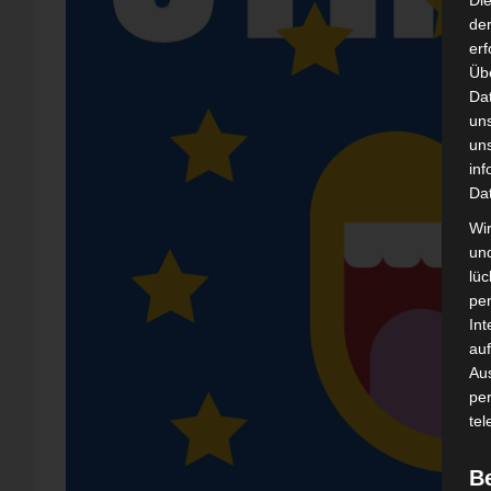
Di
der
erf
Üb
Da
un
un
inf
Da
Wir
un
lüc
pe
Int
auf
Aus
pe
tel
B