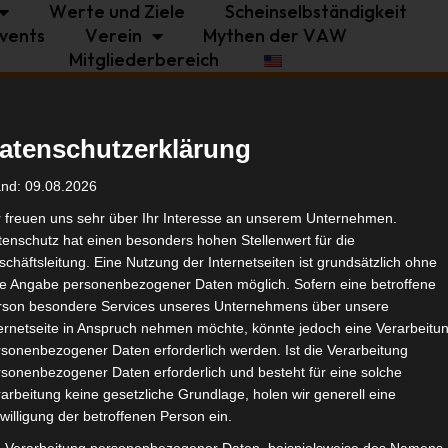
Werte und Ziele
Scheinselbständigkeit
vents
Verein
Mythen der VAW
Mitgliederbereich
Politik
Branche
Selbstständigkeit
atenschutzerklärung
elbstständigkeit
Tags
and: 09.08.2026
r freuen uns sehr über Ihr Interesse an unserem Unternehmen.
enschutz hat einen besonders hohen Stellenwert für die
Bran
chäftsleitung. Eine Nutzung der Internetseiten ist grundsätzlich ohne
de Angabe personenbezogener Daten möglich. Sofern eine betroffene
rson besondere Services unseres Unternehmens über unsere
Ähnl
ternetseite in Anspruch nehmen möchte, könnte jedoch eine Verarbeitu
sonenbezogener Daten erforderlich werden. Ist die Verarbeitung
sonenbezogener Daten erforderlich und besteht für eine solche
arbeitung keine gesetzliche Grundlage, holen wir generell eine
willigung der betroffenen Person ein.