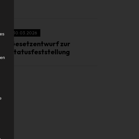
e
30.03.2026
ies
Gesetzentwurf zur
Statusfeststellung
den
e