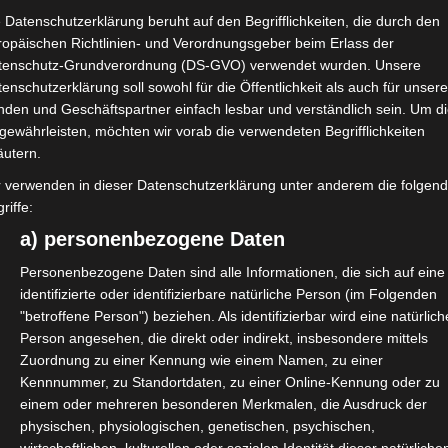
 Datenschutzerklärung beruht auf den Begrifflichkeiten, die durch den
ropäischen Richtlinien- und Verordnungsgeber beim Erlass der
tenschutz-Grundverordnung (DS-GVO) verwendet wurden. Unsere
enschutzerklärung soll sowohl für die Öffentlichkeit als auch für unser
nden und Geschäftspartner einfach lesbar und verständlich sein. Um d
gewährleisten, möchten wir vorab die verwendeten Begrifflichkeiten
äutern.
r verwenden in dieser Datenschutzerklärung unter anderem die folgen
riffe:
a) personenbezogene Daten
Personenbezogene Daten sind alle Informationen, die sich auf eine
identifizierte oder identifizierbare natürliche Person (im Folgenden
"betroffene Person") beziehen. Als identifizierbar wird eine natürlich
Person angesehen, die direkt oder indirekt, insbesondere mittels
Zuordnung zu einer Kennung wie einem Namen, zu einer
Kennnummer, zu Standortdaten, zu einer Online-Kennung oder zu
einem oder mehreren besonderen Merkmalen, die Ausdruck der
auftragung von Selbständigen
physischen, physiologischen, genetischen, psychischen,
 Bruno, CA 94066, USA) benötigen wir laut DSGVO Ihre
en erhoben, verarbeitet und gespeichert. Welche