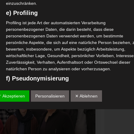
einzuschränken.
e) Profiling
Profiling ist jede Art der automatisierten Verarbeitung
personenbezogener Daten, die darin besteht, dass diese
personenbezogenen Daten verwendet werden, um bestimmte
persönliche Aspekte, die sich auf eine natürliche Person beziehen, 
bewerten, insbesondere, um Aspekte bezüglich Arbeitsleistung,
wirtschaftlicher Lage, Gesundheit, persönlicher Vorlieben, Interesse
Zuverlässigkeit, Verhalten, Aufenthaltsort oder Ortswechsel dieser
natürlichen Person zu analysieren oder vorherzusagen.
f) Pseudonymisierung
Pseudonymisierung ist die Verarbeitung personenbezogener Daten 
einer Weise, auf welche die personenbezogenen Daten ohne
✓ Akzeptieren
Personalisieren
✕ Ablehnen
Hinzuziehung zusätzlicher Informationen nicht mehr einer spezifisc
betroffenen Person zugeordnet werden können, sofern diese
zusätzlichen Informationen gesondert aufbewahrt werden und
technischen und organisatorischen Maßnahmen unterliegen, die
gewährleisten, dass die personenbezogenen Daten nicht einer