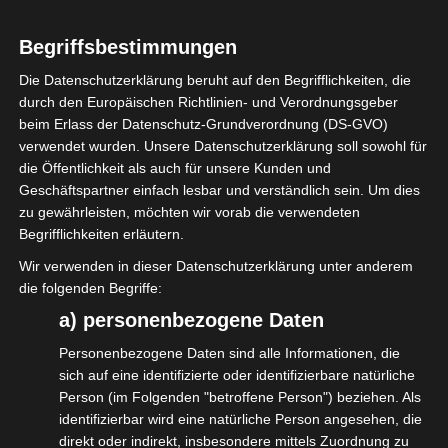
Schenke Teilnahme, Wissenspool, Rabatte
Begriffsbestimmungen
auf Gear für Selbständige, Unterstützung in
Die Datenschutzerklärung beruht auf den Begrifflichkeiten, die
der Selbständigkeit und politische
durch den Europäischen Richtlinien- und Verordnungsgeber
beim Erlass der Datenschutz-Grundverordnung (DS-GVO)
Vertretung.
verwendet wurden. Unsere Datenschutzerklärung soll sowohl für
die Öffentlichkeit als auch für unsere Kunden und
Alles wichtige Sachen, die es nicht per
Geschäftspartner einfach lesbar und verständlich sein. Um dies
Kreditkarte gibt, sondern nur mit einer
zu gewährleisten, möchten wir vorab die verwendeten
Mitgliedschaft im isdv e.V., der
Begrifflichkeiten erläutern.
Interessengemeinschaft der selbständigen
Wir verwenden in dieser Datenschutzerklärung unter anderem
die folgenden Begriffe:
Dienstleister*innen in der
a) personenbezogene Daten
Veranstaltungswirtschaft.
Personenbezogene Daten sind alle Informationen, die
Es geht ganz einfach:
sich auf eine identifizierte oder identifizierbare natürliche
Person (im Folgenden "betroffene Person") beziehen. Als
die zu beschenkende Person unter
identifizierbar wird eine natürliche Person angesehen, die
http://www.isdv.net/mitglied-werden
direkt oder indirekt, insbesondere mittels Zuordnung zu