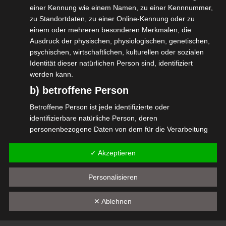
einer Kennung wie einem Namen, zu einer Kennnummer,
anmelden, die Gutschein-Grafik
zu Standortdaten, zu einer Online-Kennung oder zu
herunterladen, drucken, ausfüllen, eintüten
einem oder mehreren besonderen Merkmalen, die
und verschenken.
Ausdruck der physischen, physiologischen, genetischen,
psychischen, wirtschaftlichen, kulturellen oder sozialen
Für 60 EUR im ersten und 120 EUR ab dem
Identität dieser natürlichen Person sind, identifiziert
werden kann.
zweiten Mitgliedsjahr Gutes tun.
b) betroffene Person
#isdv #wirGemeinsamJetzt #lastminute
Betroffene Person ist jede identifizierte oder
#selbständig
identifizierbare natürliche Person, deren
personenbezogene Daten von dem für die Verarbeitung
Verantwortlichen verarbeitet werden.
✓ Akzeptieren
c) Verarbeitung
Diesen Beitrag teilen
Verarbeitung ist jeder mit oder ohne Hilfe automatisierter
Personalisieren
Verfahren ausgeführte Vorgang oder jede solche
Vorgangsreihe im Zusammenhang mit
✕ Ablehnen
personenbezogenen Daten wie das Erheben, das
Erfassen, die Organisation, das Ordnen, die Speicherung,