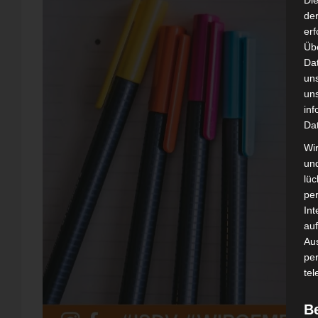
Di
der
erf
Üb
Da
un
un
inf
Da
Wir
un
lüc
pe
Int
auf
Aus
pe
tel
B