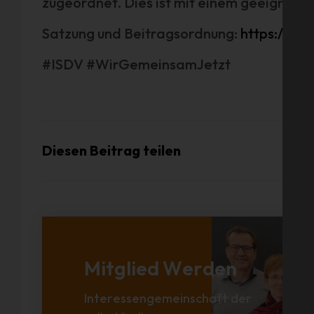
zugeordnet. Dies ist mit einem geeignete
Satzung und Beitragsordnung:
https://ww
#ISDV #WirGemeinsamJetzt
Diesen Beitrag teilen
Mitglied Werden
Interessengemeinschaft der