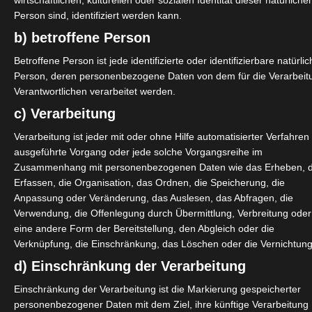
n Beleg nachzuweisen.
wirtschaftlichen, kulturellen oder sozialen Identität dieser natürliche
Person sind, identifiziert werden kann.
w.isdv.net/downloads.html
b) betroffene Person
Betroffene Person ist jede identifizierte oder identifizierbare natürli
Person, deren personenbezogene Daten von dem für die Verarbeit
Verantwortlichen verarbeitet werden.
c) Verarbeitung
Verarbeitung ist jeder mit oder ohne Hilfe automatisierter Verfahren
ausgeführte Vorgang oder jede solche Vorgangsreihe im
Zusammenhang mit personenbezogenen Daten wie das Erheben, 
Erfassen, die Organisation, das Ordnen, die Speicherung, die
Anpassung oder Veränderung, das Auslesen, das Abfragen, die
Verwendung, die Offenlegung durch Übermittlung, Verbreitung oder
eine andere Form der Bereitstellung, den Abgleich oder die
Verknüpfung, die Einschränkung, das Löschen oder die Vernichtung
d) Einschränkung der Verarbeitung
Einschränkung der Verarbeitung ist die Markierung gespeicherter
personenbezogener Daten mit dem Ziel, ihre künftige Verarbeitung