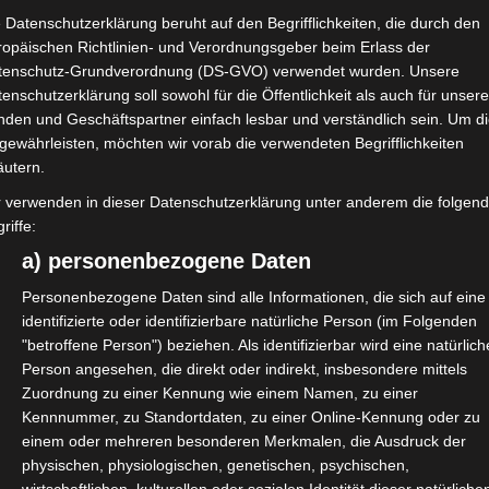
 Datenschutzerklärung beruht auf den Begrifflichkeiten, die durch den
ropäischen Richtlinien- und Verordnungsgeber beim Erlass der
tenschutz-Grundverordnung (DS-GVO) verwendet wurden. Unsere
enschutzerklärung soll sowohl für die Öffentlichkeit als auch für unser
t eine kostenlose Mitgliedschaft
nden und Geschäftspartner einfach lesbar und verständlich sein. Um d
gewährleisten, möchten wir vorab die verwendeten Begrifflichkeiten
äutern.
h Azubis und Studierende schon
r verwenden in dieser Datenschutzerklärung unter anderem die folgen
 Selbständigkeit informieren
riffe:
hmer nicht mit Unwissenheit und
a) personenbezogene Daten
Personenbezogene Daten sind alle Informationen, die sich auf eine
identifizierte oder identifizierbare natürliche Person (im Folgenden
ls der isdv und dem breiten
"betroffene Person") beziehen. Als identifizierbar wird eine natürlich
Person angesehen, die direkt oder indirekt, insbesondere mittels
Zuordnung zu einer Kennung wie einem Namen, zu einer
ml
Kennnummer, zu Standortdaten, zu einer Online-Kennung oder zu
einem oder mehreren besonderen Merkmalen, die Ausdruck der
 angeschlossenen Mitgliedern
physischen, physiologischen, genetischen, psychischen,