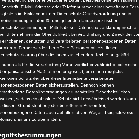
e Verarbeitung personenbezogener Daten, beispielsweise des Namens,
 Anschrift, E-Mail-Adresse oder Telefonnummer einer betroffenen Pers
olgt stets im Einklang mit der Datenschutz-Grundverordnung und in
ereinstimmung mit den für uns geltenden landesspezifischen
tenschutzbestimmungen. Mittels dieser Datenschutzerklärung möchte
ser Unternehmen die Öffentlichkeit über Art, Umfang und Zweck der vo
s erhobenen, genutzten und verarbeiteten personenbezogenen Daten
ormieren. Ferner werden betroffene Personen mittels dieser
tenschutzerklärung über die ihnen zustehenden Rechte aufgeklärt.
 haben als für die Verarbeitung Verantwortlicher zahlreiche technische
d organisatorische Maßnahmen umgesetzt, um einen möglichst
kenlosen Schutz der über diese Internetseite verarbeiteten
rsonenbezogenen Daten sicherzustellen. Dennoch können
ernetbasierte Datenübertragungen grundsätzlich Sicherheitslücken
weisen, sodass ein absoluter Schutz nicht gewährleistet werden kann.
 diesem Grund steht es jeder betroffenen Person frei,
rsonenbezogene Daten auch auf alternativen Wegen, beispielsweise
efonisch, an uns zu übermitteln.
egriffsbestimmungen