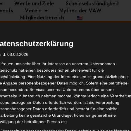
Werte und Ziele
Scheinselbständigkeit
vents
Verein
Mythen der VAW
Mitgliederbereich
Politik
Branche
Selbstständigkeit
atenschutzerklärung
ft im isdv e.V.
Tags
and: 08.08.2026
r freuen uns sehr über Ihr Interesse an unserem Unternehmen.
enschutz hat einen besonders hohen Stellenwert für die
Bran
chäftsleitung. Eine Nutzung der Internetseiten ist grundsätzlich ohne
de Angabe personenbezogener Daten möglich. Sofern eine betroffene
rson besondere Services unseres Unternehmens über unsere
Ähnl
ternetseite in Anspruch nehmen möchte, könnte jedoch eine Verarbeitu
sonenbezogener Daten erforderlich werden. Ist die Verarbeitung
sonenbezogener Daten erforderlich und besteht für eine solche
arbeitung keine gesetzliche Grundlage, holen wir generell eine
willigung der betroffenen Person ein.