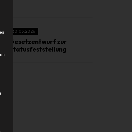
e
30.03.2026
ies
Gesetzentwurf zur
Statusfeststellung
den
e