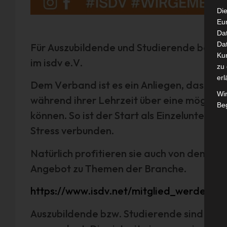
Die
Eu
Da
Dat
Für Auszubildende und Studierende besteh
Ku
im isdv e.V.
zu 
erl
Dem Verband ist es ein Anliegen, dass sic
Wi
während ihrer Lehrzeit über eine mögliche
Beg
können. So ist der Start als Einzelunterne
Stress verbunden.
Natürlich profitieren sie auch von den Dea
Angebot zu Themen der Branche.
https://www.isdv.net/mitglied_werden.ht
Auszubildende bzw. Studierende sind den