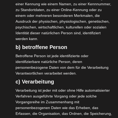
Bundestags (CDU)
einer Kennung wie einem Namen, zu einer Kennnummer,
Jens Teutrine, Mitglied des Deutschen
zu Standortdaten, zu einer Online-Kennung oder zu
einem oder mehreren besonderen Merkmalen, die
Bundestags (FDP)
Ausdruck der physischen, physiologischen, genetischen,
Manuel Gava, Mitglied des Deutschen
psychischen, wirtschaftlichen, kulturellen oder sozialen
Bundestags (SPD)
Identität dieser natürlichen Person sind, identifiziert
werden kann.
Beate Müller-Gemmeke, Mitglied des
b) betroffene Person
Deutschen Bundestags (Die Grünen)
Betroffene Person ist jede identifizierte oder
Holger Schäfer, Institut der deutschen
identifizierbare natürliche Person, deren
Wirtschaft Köln
personenbezogene Daten von dem für die Verarbeitung
Kathi-Gesa Klafke, Rechtsanwältin
Verantwortlichen verarbeitet werden.
Dr. Hartmut Paul, Sachverständiger für
c) Verarbeitung
Sozialversicherungsrecht
Verarbeitung ist jeder mit oder ohne Hilfe automatisierter
Dr. Benno Grunewald, Rechtsanwalt
Verfahren ausgeführte Vorgang oder jede solche
Vorgangsreihe im Zusammenhang mit
Michael Felser, Rechtsanwalt
personenbezogenen Daten wie das Erheben, das
Julia von Westerholt,
Erfassen, die Organisation, das Ordnen, die Speicherung,