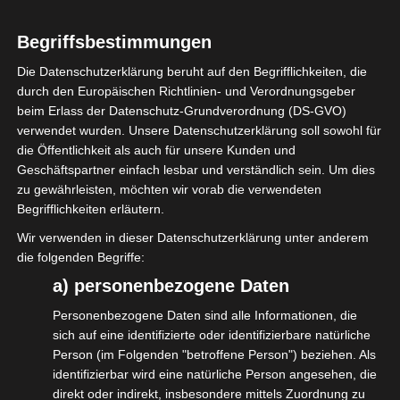
Organisiert von unserem Partnerverband
Begriffsbestimmungen
VGSD diskutieren die Verbände der
Die Datenschutzerklärung beruht auf den Begrifflichkeiten, die
Bundesarbeitsgemeinschaft
durch den Europäischen Richtlinien- und Verordnungsgeber
beim Erlass der Datenschutz-Grundverordnung (DS-GVO)
Selbständigenverbände (BGASV) mit Politik,
verwendet wurden. Unsere Datenschutzerklärung soll sowohl für
Experten und Betroffenen die Reform der
die Öffentlichkeit als auch für unsere Kunden und
Statusfeststellung und suchen nach
Geschäftspartner einfach lesbar und verständlich sein. Um dies
zu gewährleisten, möchten wir vorab die verwendeten
Lösungen – auch auf der Basis von
Begrifflichkeiten erläutern.
Ergebnissen einer BAGSV-Befragung.
Wir verwenden in dieser Datenschutzerklärung unter anderem
die folgenden Begriffe:
Am Montag, 24. Juni, von 14 bis 17 Uhr
a) personenbezogene Daten
sprechen
Personenbezogene Daten sind alle Informationen, die
Prof. Dr. Rainer Schlegel, Präsident
sich auf eine identifizierte oder identifizierbare natürliche
Bundessozialgericht a.D.
Person (im Folgenden "betroffene Person") beziehen. Als
identifizierbar wird eine natürliche Person angesehen, die
Jana Schimke, Mitglied des Deutschen
direkt oder indirekt, insbesondere mittels Zuordnung zu