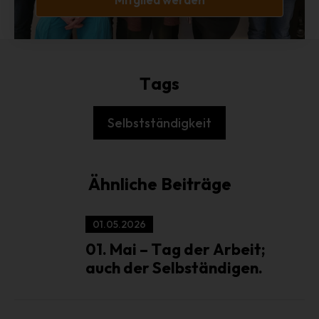
betreffenden personenbezogenen Daten einverstanden
ist.
Name und Anschrift des für die
Verarbeitung Verantwortlichen
Tags
Verantwortlicher im Sinne der Datenschutz-Grundverordnung,
sonstiger in den Mitgliedstaaten der Europäischen Union
Selbstständigkeit
geltenden Datenschutzgesetze und anderer Bestimmungen mit
datenschutzrechtlichem Charakter ist:
Interessengemeinschaft der selbständigen DienstleisterInnen in
Ähnliche Beiträge
der Veranstaltungswirtschaft e.V.
1. Vorsitzender Marcus Pohl
01.05.2026
Hanauer Landstr. 328-330
01. Mai – Tag der Arbeit;
60314 Frankfurt am Main - Deutschland
auch der Selbständigen.
Telefon: +49 69 800 88 703
E-Mail: