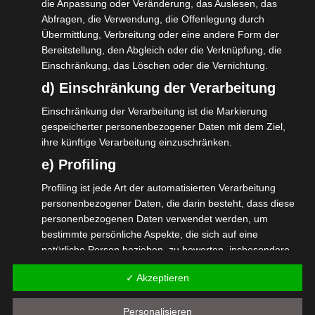
die Anpassung oder Veränderung, das Auslesen, das
Verbandsdirektorin, Deutscher
Abfragen, die Verwendung, die Offenlegung durch
Volkshochschulverband
Übermittlung, Verbreitung oder eine andere Form der
Dr. Dina Frommert, Abteilungsleiterin
Bereitstellung, den Abgleich oder die Verknüpfung, die
Einschränkung, das Löschen oder die Vernichtung.
„Forschung und Entwicklung“, Deutsche
d) Einschränkung der Verarbeitung
Rentenversicherung Bund
Carlos Frischmuth,
Einschränkung der Verarbeitung ist die Markierung
gespeicherter personenbezogener Daten mit dem Ziel,
Vorstandsvorsitzender,
ihre künftige Verarbeitung einzuschränken.
Bundesverband für selbstständige
e) Profiling
Wissensarbeit
Profiling ist jede Art der automatisierten Verarbeitung
Marcus Pohl, 1. Vorsitzender, isdv –
personenbezogener Daten, die darin besteht, dass diese
Interessengemeinschaft der
personenbezogenen Daten verwendet werden, um
bestimmte persönliche Aspekte, die sich auf eine
Selbstständigen DienstleisterInnen in
natürliche Person beziehen, zu bewerten, insbesondere,
der Veranstaltungswirtschaft
um Aspekte bezüglich Arbeitsleistung, wirtschaftlicher
✓ Akzeptieren
Dr. Andreas Lutz,
Lage, Gesundheit, persönlicher Vorlieben, Interessen,
Zuverlässigkeit, Verhalten, Aufenthaltsort oder
Vorstandsvorsitzender, Verband der
Personalisieren
Ortswechsel dieser natürlichen Person zu analysieren