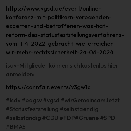
Verarbeitung von personenbezogenen Daten entscheidet.
https://www.vgsd.de/event/online-
Sind die Zwecke und Mittel dieser Verarbeitung durch das
Unionsrecht oder das Recht der Mitgliedstaaten
konferenz-mit-politikern-verbaenden-
vorgegeben, so kann der Verantwortliche
experten-und-betroffenen-was-hat-
beziehungsweise können die bestimmten Kriterien seiner
reform-des-statusfeststellungsverfahrens-
Benennung nach dem Unionsrecht oder dem Recht der
Mitgliedstaaten vorgesehen werden.
vom-1-4-2022-gebracht-wie-erreichen-
h) Auftragsverarbeiter
wir-mehr-rechtssicherheit-24-06-2024
Auftragsverarbeiter ist eine natürliche oder juristische
isdv-Mitglieder können sich kostenlos hier
Person, Behörde, Einrichtung oder andere Stelle, die
anmelden:
personenbezogene Daten im Auftrag des
Verantwortlichen verarbeitet.
https://connfair.events/v3gw1c
i) Empfänger
Empfänger ist eine natürliche oder juristische Person,
#isdv #bagsv #vgsd #wirGemeinsamJetzt
Behörde, Einrichtung oder andere Stelle, der
#Statusfeststellung #selbstaendig
personenbezogene Daten offengelegt werden,
#selbständig #CDU #FDP#Gruene #SPD
unabhängig davon, ob es sich bei ihr um einen Dritten
handelt oder nicht. Behörden, die im Rahmen eines
#BMAS
bestimmten Untersuchungsauftrags nach dem