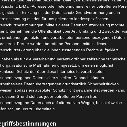
e Verarbeitung personenbezogener Daten, beispielsweise des Namens,
 Anschrift, E-Mail-Adresse oder Telefonnummer einer betroffenen Pers
olgt stets im Einklang mit der Datenschutz-Grundverordnung und in
ereinstimmung mit den für uns geltenden landesspezifischen
tenschutzbestimmungen. Mittels dieser Datenschutzerklärung möchte
ser Unternehmen die Öffentlichkeit über Art, Umfang und Zweck der vo
s erhobenen, genutzten und verarbeiteten personenbezogenen Daten
ormieren. Ferner werden betroffene Personen mittels dieser
tenschutzerklärung über die ihnen zustehenden Rechte aufgeklärt.
 haben als für die Verarbeitung Verantwortlicher zahlreiche technische
d organisatorische Maßnahmen umgesetzt, um einen möglichst
kenlosen Schutz der über diese Internetseite verarbeiteten
rsonenbezogenen Daten sicherzustellen. Dennoch können
ernetbasierte Datenübertragungen grundsätzlich Sicherheitslücken
weisen, sodass ein absoluter Schutz nicht gewährleistet werden kann.
 diesem Grund steht es jeder betroffenen Person frei,
rsonenbezogene Daten auch auf alternativen Wegen, beispielsweise
efonisch, an uns zu übermitteln.
egriffsbestimmungen