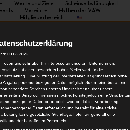
Werte und Ziele
Scheinselbständigkeit
vents
Verein
Mythen der VAW
Mitgliederbereich
Politik
Branche
Selbstständigkeit
atenschutzerklärung
Tags
and: 09.08.2026
r freuen uns sehr über Ihr Interesse an unserem Unternehmen.
enschutz hat einen besonders hohen Stellenwert für die
Selbs
chäftsleitung. Eine Nutzung der Internetseiten ist grundsätzlich ohne
de Angabe personenbezogener Daten möglich. Sofern eine betroffene
rson besondere Services unseres Unternehmens über unsere
Ähnl
ternetseite in Anspruch nehmen möchte, könnte jedoch eine Verarbeitu
sonenbezogener Daten erforderlich werden. Ist die Verarbeitung
sonenbezogener Daten erforderlich und besteht für eine solche
arbeitung keine gesetzliche Grundlage, holen wir generell eine
willigung der betroffenen Person ein.