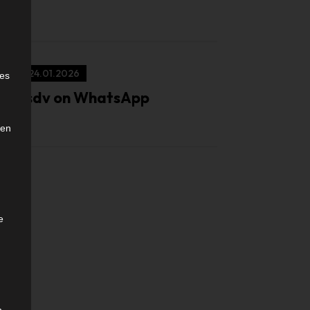
e
24.01.2026
ies
isdv on WhatsApp
den
e