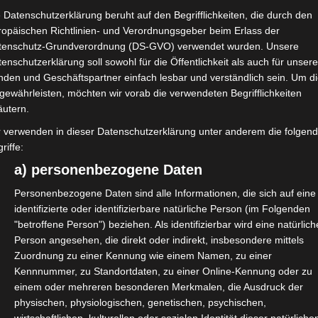
 Datenschutzerklärung beruht auf den Begrifflichkeiten, die durch den
ropäischen Richtlinien- und Verordnungsgeber beim Erlass der
tenschutz-Grundverordnung (DS-GVO) verwendet wurden. Unsere
enschutzerklärung soll sowohl für die Öffentlichkeit als auch für unser
ivwirtschaft des Bundes (KKKW)
nden und Geschäftspartner einfach lesbar und verständlich sein. Um d
um und führt Analysen zur Branche
gewährleisten, möchten wir vorab die verwendeten Begrifflichkeiten
, die Aktivitäten an dem zu
äutern.
rtschaft und die Gesellschaft
r verwenden in dieser Datenschutzerklärung unter anderem die folgen
riffe:
a) personenbezogene Daten
rage gestartet:
Personenbezogene Daten sind alle Informationen, die sich auf eine
identifizierte oder identifizierbare natürliche Person (im Folgenden
evant? Und wie hast Du die
"betroffene Person") beziehen. Als identifizierbar wird eine natürlich
rums mit bestimmten Themen
Person angesehen, die direkt oder indirekt, insbesondere mittels
Zuordnung zu einer Kennung wie einem Namen, zu einer
Kennnummer, zu Standortdaten, zu einer Online-Kennung oder zu
staltungen des
einem oder mehreren besonderen Merkmalen, die Ausdruck der
physischen, physiologischen, genetischen, psychischen,
äre es super, wenn Du Impulse im