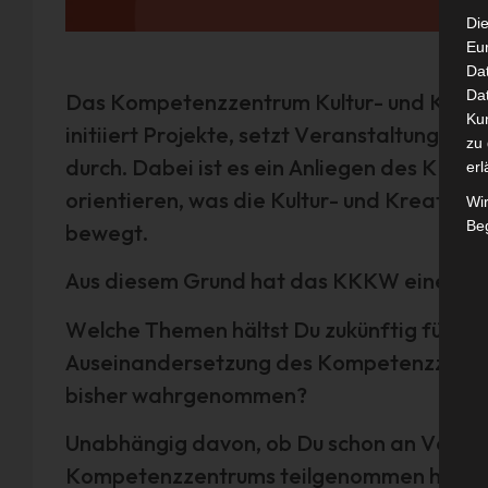
Die
Eu
Da
Dat
Das Kompetenzzentrum Kultur- und Kreat
Ku
initiiert Projekte, setzt Veranstaltungen 
zu 
durch. Dabei ist es ein Anliegen des KKKW
erl
orientieren, was die Kultur- und Kreativwi
Wi
Beg
bewegt.
Aus diesem Grund hat das KKKW eine Umf
Welche Themen hältst Du zukünftig für rel
Auseinandersetzung des Kompetenzzent
bisher wahrgenommen?
Unabhängig davon, ob Du schon an Veran
Kompetenzzentrums teilgenommen hast, w