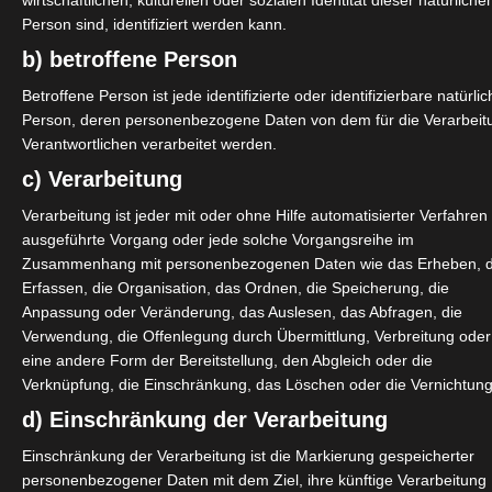
wirtschaftlichen, kulturellen oder sozialen Identität dieser natürliche
och bis zum 26. April 2024
Person sind, identifiziert werden kann.
b) betroffene Person
Betroffene Person ist jede identifizierte oder identifizierbare natürli
wirtschaft als Branche wichtig und
Person, deren personenbezogene Daten von dem für die Verarbeit
etreffen (z.B.:
Verantwortlichen verarbeitet werden.
Altersvorsorgepflicht, Beiträge zur
c) Verarbeitung
Verarbeitung ist jeder mit oder ohne Hilfe automatisierter Verfahren
ausgeführte Vorgang oder jede solche Vorgangsreihe im
Zusammenhang mit personenbezogenen Daten wie das Erheben, 
Erfassen, die Organisation, das Ordnen, die Speicherung, die
=de
Anpassung oder Veränderung, das Auslesen, das Abfragen, die
Verwendung, die Offenlegung durch Übermittlung, Verbreitung oder
mJetzt
eine andere Form der Bereitstellung, den Abgleich oder die
Verknüpfung, die Einschränkung, das Löschen oder die Vernichtung
d Kreativwirtschaft des Bundes)
d) Einschränkung der Verarbeitung
Einschränkung der Verarbeitung ist die Markierung gespeicherter
personenbezogener Daten mit dem Ziel, ihre künftige Verarbeitung