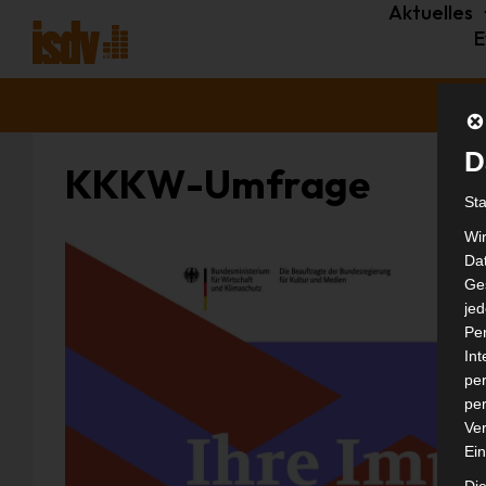
Aktuelles
E
D
KKKW-Umfrage
St
Wi
Dat
Ges
je
Pe
In
per
per
Ver
Ein