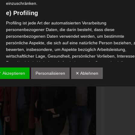
einzuschränken.
e) Profiling
Profiling ist jede Art der automatisierten Verarbeitung
personenbezogener Daten, die darin besteht, dass diese
personenbezogenen Daten verwendet werden, um bestimmte
persönliche Aspekte, die sich auf eine natürliche Person beziehen, 
bewerten, insbesondere, um Aspekte bezüglich Arbeitsleistung,
wirtschaftlicher Lage, Gesundheit, persönlicher Vorlieben, Interesse
Zuverlässigkeit, Verhalten, Aufenthaltsort oder Ortswechsel dieser
natürlichen Person zu analysieren oder vorherzusagen.
✓ Akzeptieren
Personalisieren
✕ Ablehnen
f) Pseudonymisierung
Pseudonymisierung ist die Verarbeitung personenbezogener Daten 
einer Weise, auf welche die personenbezogenen Daten ohne
Hinzuziehung zusätzlicher Informationen nicht mehr einer spezifisc
betroffenen Person zugeordnet werden können, sofern diese
zusätzlichen Informationen gesondert aufbewahrt werden und
technischen und organisatorischen Maßnahmen unterliegen, die
gewährleisten, dass die personenbezogenen Daten nicht einer