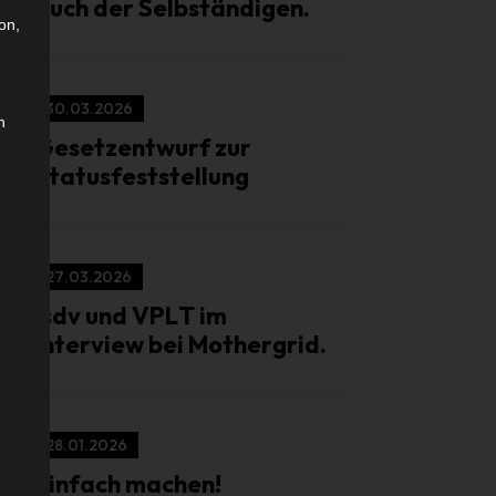
auch der Selbständigen.
on,
30.03.2026
n
Gesetzentwurf zur
Statusfeststellung
27.03.2026
isdv und VPLT im
Interview bei Mothergrid.
28.01.2026
Einfach machen!