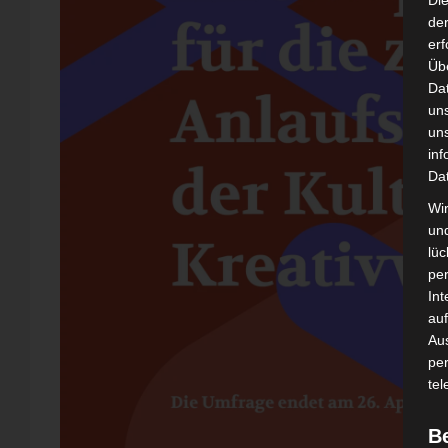
Di
der
erf
Üb
Da
un
un
inf
Da
Wir
un
lüc
pe
Int
auf
Aus
pe
tel
B