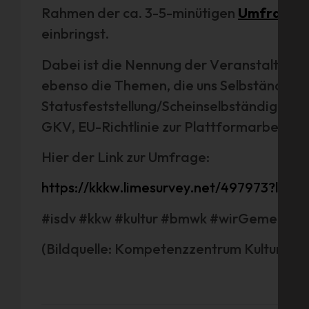
Rahmen der ca. 3-5-minütigen
Umfrage
n
einbringst.
Dabei ist die Nennung der Veranstaltungs
ebenso die Themen, die uns Selbständige b
Statusfeststellung/Scheinselbständigkeit, 
GKV, EU-Richtlinie zur Plattformarbeit).
Hier der Link zur Umfrage:
https://kkkw.limesurvey.net/497973?lang
#isdv #kkw #kultur #bmwk #wirGemeinsa
(Bildquelle: Kompetenzzentrum Kultur- un