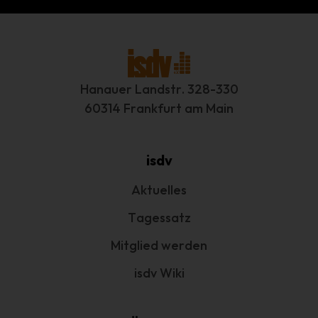
betreffenden personenbezogenen Daten einverstanden
ist.
Name und Anschrift des für die
Verarbeitung Verantwortlichen
Hanauer Landstr. 328-330
Verantwortlicher im Sinne der Datenschutz-Grundverordnung,
60314 Frankfurt am Main
sonstiger in den Mitgliedstaaten der Europäischen Union
geltenden Datenschutzgesetze und anderer Bestimmungen mit
datenschutzrechtlichem Charakter ist:
isdv
Interessengemeinschaft der selbständigen DienstleisterInnen in
der Veranstaltungswirtschaft e.V.
Aktuelles
1. Vorsitzender Marcus Pohl
Tagessatz
Hanauer Landstr. 328-330
Mitglied werden
60314 Frankfurt am Main - Deutschland
isdv Wiki
Telefon: +49 69 800 88 703
E-Mail: