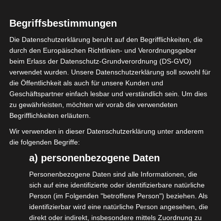
und der Gesetzeslagen.
Begriffsbestimmungen
Der isdv e.V. setzt sich als Berufsverband
Die Datenschutzerklärung beruht auf den Begrifflichkeiten, die
dafür ein, dass die Mitglieder, aber auch
durch den Europäischen Richtlinien- und Verordnungsgeber
beim Erlass der Datenschutz-Grundverordnung (DS-GVO)
Nicht-Mitglieder, eine niederschwellige
verwendet wurden. Unsere Datenschutzerklärung soll sowohl für
Möglichkeit haben, dieses Jahresupdate zu
die Öffentlichkeit als auch für unsere Kunden und
bekommen.
Geschäftspartner einfach lesbar und verständlich sein. Um dies
zu gewährleisten, möchten wir vorab die verwendeten
Der Dozent des Webinars ist Bruno
Begrifflichkeiten erläutern.
Lamprecht, verantwortliche
Wir verwenden in dieser Datenschutzerklärung unter anderem
Elektrofachkraft und Verantwortlicher für
die folgenden Begriffe:
Veranstaltungstechnik, Rock´n´Power
a) personenbezogene Daten
Veranstaltungselektrik GmbH.
Personenbezogene Daten sind alle Informationen, die
sich auf eine identifizierte oder identifizierbare natürliche
Alle Teilnehmenden erhalten im Nachgang
Person (im Folgenden "betroffene Person") beziehen. Als
ein Teilnahmezertifikat für ihre Unterlagen.
identifizierbar wird eine natürliche Person angesehen, die
So kann man jederzeit nachweisen, dass
direkt oder indirekt, insbesondere mittels Zuordnung zu