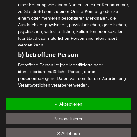
einer Kennung wie einem Namen, zu einer Kennnummer,
man befähigt ist, als Elektrofachkraft zu
zu Standortdaten, zu einer Online-Kennung oder zu
agieren.
einem oder mehreren besonderen Merkmalen, die
Dies gilt für Selbständige ebenso wie für
Ausdruck der physischen, physiologischen, genetischen,
psychischen, wirtschaftlichen, kulturellen oder sozialen
Angestellte.
Identität dieser natürlichen Person sind, identifiziert
werden kann.
Hier der Link zur Veranstaltungsseite mit
b) betroffene Person
den Inhalten und der Anmeldung:
Betroffene Person ist jede identifizierte oder
Jahres-Update Elektrofachkraft –
identifizierbare natürliche Person, deren
personenbezogene Daten von dem für die Verarbeitung
Ticketauswahl
Verantwortlichen verarbeitet werden.
#isdv #wirGemeinsamJetzt
c) Verarbeitung
#Elektrofachkraft
✓ Akzeptieren
Verarbeitung ist jeder mit oder ohne Hilfe automatisierter
Verfahren ausgeführte Vorgang oder jede solche
Vorgangsreihe im Zusammenhang mit
Personalisieren
personenbezogenen Daten wie das Erheben, das
Erfassen, die Organisation, das Ordnen, die Speicherung,
✕ Ablehnen