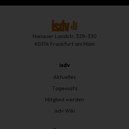
betreffenden personenbezogenen Daten einverstanden
ist.
Name und Anschrift des für die
Verarbeitung Verantwortlichen
Hanauer Landstr. 328-330
Verantwortlicher im Sinne der Datenschutz-Grundverordnung,
60314 Frankfurt am Main
sonstiger in den Mitgliedstaaten der Europäischen Union
geltenden Datenschutzgesetze und anderer Bestimmungen mit
datenschutzrechtlichem Charakter ist:
isdv
Interessengemeinschaft der selbständigen DienstleisterInnen in
der Veranstaltungswirtschaft e.V.
Aktuelles
1. Vorsitzender Marcus Pohl
Tagessatz
Hanauer Landstr. 328-330
Mitglied werden
60314 Frankfurt am Main - Deutschland
isdv Wiki
Telefon: +49 69 800 88 703
E-Mail: