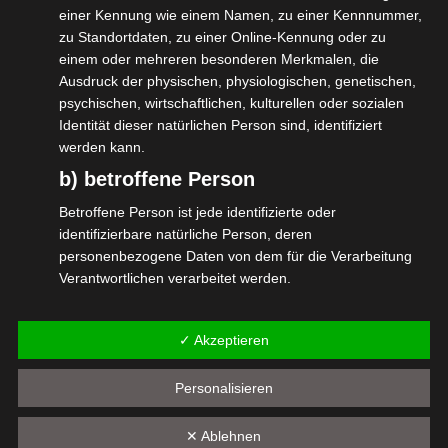
einer Kennung wie einem Namen, zu einer Kennnummer,
man befähigt ist, als Elektrofachkraft zu
zu Standortdaten, zu einer Online-Kennung oder zu
agieren.
einem oder mehreren besonderen Merkmalen, die
Dies gilt für Selbständige ebenso wie für
Ausdruck der physischen, physiologischen, genetischen,
psychischen, wirtschaftlichen, kulturellen oder sozialen
Angestellte.
Identität dieser natürlichen Person sind, identifiziert
werden kann.
Hier der Link zur Veranstaltungsseite mit
b) betroffene Person
den Inhalten und der Anmeldung:
Betroffene Person ist jede identifizierte oder
Jahres-Update Elektrofachkraft –
identifizierbare natürliche Person, deren
personenbezogene Daten von dem für die Verarbeitung
Ticketauswahl
Verantwortlichen verarbeitet werden.
#isdv #wirGemeinsamJetzt
c) Verarbeitung
#Elektrofachkraft
✓ Akzeptieren
Verarbeitung ist jeder mit oder ohne Hilfe automatisierter
Verfahren ausgeführte Vorgang oder jede solche
Vorgangsreihe im Zusammenhang mit
Personalisieren
personenbezogenen Daten wie das Erheben, das
Erfassen, die Organisation, das Ordnen, die Speicherung,
✕ Ablehnen