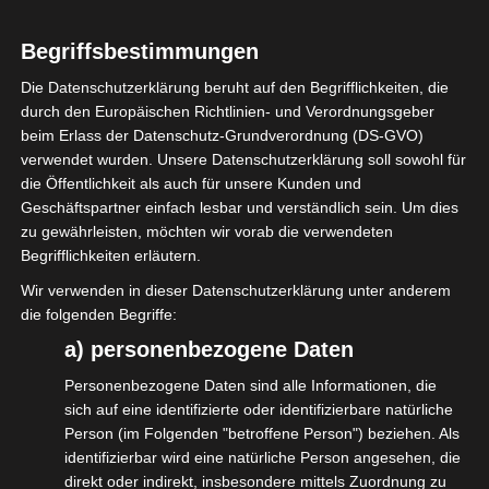
und der Gesetzeslagen.
Begriffsbestimmungen
Der isdv e.V. setzt sich als Berufsverband
Die Datenschutzerklärung beruht auf den Begrifflichkeiten, die
dafür ein, dass die Mitglieder, aber auch
durch den Europäischen Richtlinien- und Verordnungsgeber
beim Erlass der Datenschutz-Grundverordnung (DS-GVO)
Nicht-Mitglieder, eine niederschwellige
verwendet wurden. Unsere Datenschutzerklärung soll sowohl für
Möglichkeit haben, dieses Jahresupdate zu
die Öffentlichkeit als auch für unsere Kunden und
bekommen.
Geschäftspartner einfach lesbar und verständlich sein. Um dies
zu gewährleisten, möchten wir vorab die verwendeten
Der Dozent des Webinars ist Bruno
Begrifflichkeiten erläutern.
Lamprecht, verantwortliche
Wir verwenden in dieser Datenschutzerklärung unter anderem
Elektrofachkraft und Verantwortlicher für
die folgenden Begriffe:
Veranstaltungstechnik, Rock´n´Power
a) personenbezogene Daten
Veranstaltungselektrik GmbH.
Personenbezogene Daten sind alle Informationen, die
sich auf eine identifizierte oder identifizierbare natürliche
Alle Teilnehmenden erhalten im Nachgang
Person (im Folgenden "betroffene Person") beziehen. Als
ein Teilnahmezertifikat für ihre Unterlagen.
identifizierbar wird eine natürliche Person angesehen, die
So kann man jederzeit nachweisen, dass
direkt oder indirekt, insbesondere mittels Zuordnung zu