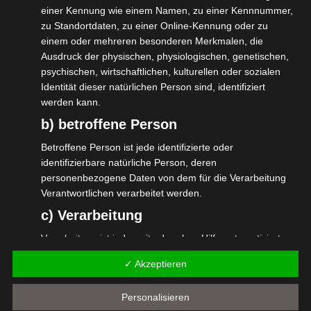
Deshalb bitten wir Dich, nimm an dieser
einer Kennung wie einem Namen, zu einer Kennnummer,
Umfrage teil und hilf dabei mit. Die
zu Standortdaten, zu einer Online-Kennung oder zu
Ergebnisse werden auch von der isdv
einem oder mehreren besonderen Merkmalen, die
Ausdruck der physischen, physiologischen, genetischen,
genutzt.
psychischen, wirtschaftlichen, kulturellen oder sozialen
Identität dieser natürlichen Person sind, identifiziert
Die Umfrage ist beim IW Köln gehostet. Du
werden kann.
kannst entweder mit Deiner Email
b) betroffene Person
teilnehmen, dann bekommst Du den
Betroffene Person ist jede identifizierte oder
Ergebnisbericht unaufgefordert zugemailt
identifizierbare natürliche Person, deren
nach Abschluss der Umfrage, oder Du
personenbezogene Daten von dem für die Verarbeitung
Verantwortlichen verarbeitet werden.
nimmst absolut anonym teil ohne
c) Verarbeitung
Ergebnisbericht.
Verarbeitung ist jeder mit oder ohne Hilfe automatisierter
https://umfragen.iwkoeln.de/index.php/69178
Verfahren ausgeführte Vorgang oder jede solche
✓ Akzeptieren
Vorgangsreihe im Zusammenhang mit
utm_source=VGSD+e.V.+Newsletter&utm_ca
personenbezogenen Daten wie das Erheben, das
VGSD_News_2311&utm_medium=email&utm_t
Personalisieren
Erfassen, die Organisation, das Ordnen, die Speicherung,