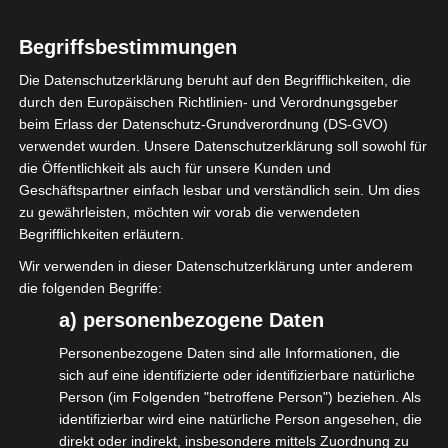
unser Partnerverband VGSD (Verband der
Gründer und Selbständigen) führt
Begriffsbestimmungen
gemeinsam mit dem Institut der deutschen
Die Datenschutzerklärung beruht auf den Begrifflichkeiten, die
Wirtschaft Köln e.V. (IW) eine Umfrage zur
durch den Europäischen Richtlinien- und Verordnungsgeber
Selbständigkeit durch. Dabei geht es darum,
beim Erlass der Datenschutz-Grundverordnung (DS-GVO)
verwendet wurden. Unsere Datenschutzerklärung soll sowohl für
wie Selbständige aufgestellt sind, wie sie
die Öffentlichkeit als auch für unsere Kunden und
mit Kunden arbeiten, Scheinselbständigkeit
Geschäftspartner einfach lesbar und verständlich sein. Um dies
und Versicherung (insbesondere Alter).
zu gewährleisten, möchten wir vorab die verwendeten
Begrifflichkeiten erläutern.
Grund für die Umfrage ist es, aktuelle
Wir verwenden in dieser Datenschutzerklärung unter anderem
Zahlen zu bekommen. In den anstehenden
die folgenden Begriffe:
Diskussionen zur Altersvorsorgepflicht auf
a) personenbezogene Daten
Bundesebene müssen wir mit guten
Personenbezogene Daten sind alle Informationen, die
Argumenten und aktuellen Umfragewerten
sich auf eine identifizierte oder identifizierbare natürliche
Person (im Folgenden "betroffene Person") beziehen. Als
unsere gemeinsamen Positionen vertreten.
identifizierbar wird eine natürliche Person angesehen, die
direkt oder indirekt, insbesondere mittels Zuordnung zu