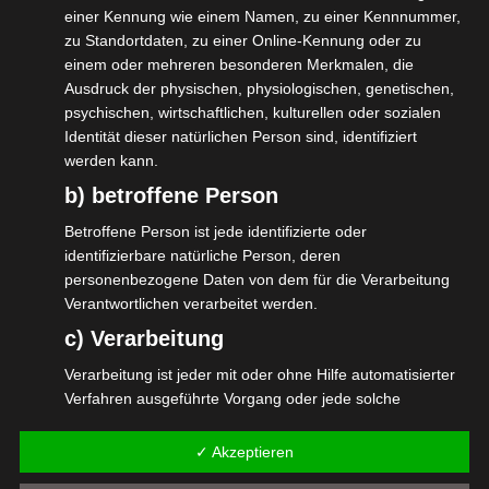
Scheinselbständigkeit, das
einer Kennung wie einem Namen, zu einer Kennnummer,
Statusfeststellungsverfahren, die EU-
zu Standortdaten, zu einer Online-Kennung oder zu
einem oder mehreren besonderen Merkmalen, die
Plattformrichtlinie und die geplante Reform
Ausdruck der physischen, physiologischen, genetischen,
der privaten Altersvorsorge. Mit Peter
psychischen, wirtschaftlichen, kulturellen oder sozialen
Identität dieser natürlichen Person sind, identifiziert
Weiß, dem Bundeswahlbeauftragten für die
werden kann.
Sozialversicherungswahlen, sprachen wir
b) betroffene Person
über die Vertretung der Selbständigen im
Betroffene Person ist jede identifizierte oder
Sozialparlament.
identifizierbare natürliche Person, deren
Gut investierte Zeit. Wir merken, dass
personenbezogene Daten von dem für die Verarbeitung
Selbständige mehr gehört und mitgedacht
Verantwortlichen verarbeitet werden.
werden; ausreichend aber noch lange nicht.
c) Verarbeitung
Deshalb müssen wir dranbleiben und unsere
Verarbeitung ist jeder mit oder ohne Hilfe automatisierter
Verfahren ausgeführte Vorgang oder jede solche
Bemühungen weiter verstärken.
Vorgangsreihe im Zusammenhang mit
personenbezogenen Daten wie das Erheben, das
✓ Akzeptieren
Erfassen, die Organisation, das Ordnen, die Speicherung,
#wirgemeinsamjetzt #isdv #selbständig