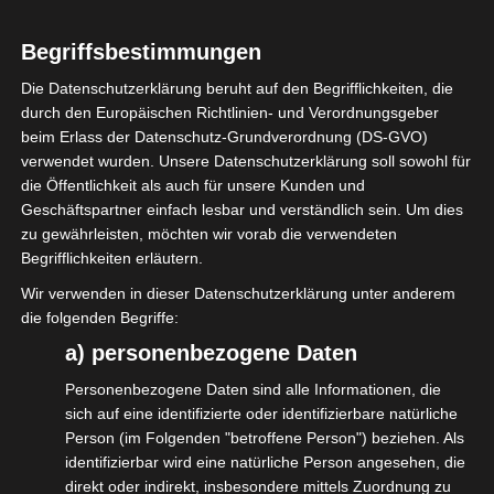
statt.
Begriffsbestimmungen
Gemeinsam mit den Kollegen der
Bundesarbeitsgemeinschaft
Die Datenschutzerklärung beruht auf den Begrifflichkeiten, die
durch den Europäischen Richtlinien- und Verordnungsgeber
Selbständigenverbände (BAGSV) in Person
beim Erlass der Datenschutz-Grundverordnung (DS-GVO)
von Elvira Iannone (BDÜ), Dr. Andreas Lutz
verwendet wurden. Unsere Datenschutzerklärung soll sowohl für
die Öffentlichkeit als auch für unsere Kunden und
(VGSD) und Jörn Freynick (Generalsekretär
Geschäftspartner einfach lesbar und verständlich sein. Um dies
BAGSV) war Marcus Pohl für die isdv
zu gewährleisten, möchten wir vorab die verwendeten
unterwegs, um die relevanten
Begrifflichkeiten erläutern.
Ansprechpartner zu treffen.
Wir verwenden in dieser Datenschutzerklärung unter anderem
die folgenden Begriffe:
Wir sprachen mit Bundesaußenminister
a) personenbezogene Daten
Wadephul über Visa-Probleme, mit
Personenbezogene Daten sind alle Informationen, die
Staatssekretärin Gitta Connemann, MdB
sich auf eine identifizierte oder identifizierbare natürliche
Pascal Reddig, MdB Dr. Markus Reichel und
Person (im Folgenden "betroffene Person") beziehen. Als
identifizierbar wird eine natürliche Person angesehen, die
MdB Wilfried Oellers über
direkt oder indirekt, insbesondere mittels Zuordnung zu