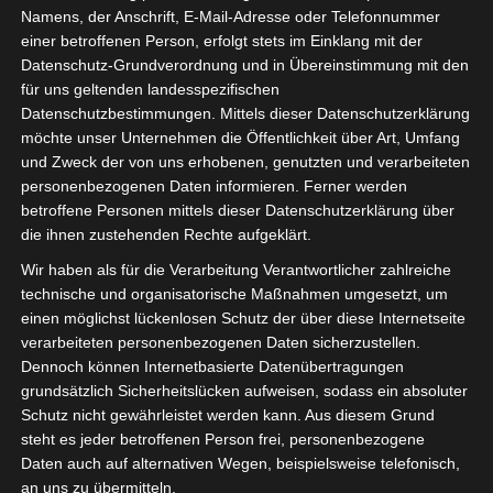
Namens, der Anschrift, E-Mail-Adresse oder Telefonnummer
einer betroffenen Person, erfolgt stets im Einklang mit der
Datenschutz-Grundverordnung und in Übereinstimmung mit den
für uns geltenden landesspezifischen
Datenschutzbestimmungen. Mittels dieser Datenschutzerklärung
möchte unser Unternehmen die Öffentlichkeit über Art, Umfang
und Zweck der von uns erhobenen, genutzten und verarbeiteten
personenbezogenen Daten informieren. Ferner werden
betroffene Personen mittels dieser Datenschutzerklärung über
die ihnen zustehenden Rechte aufgeklärt.
Wir haben als für die Verarbeitung Verantwortlicher zahlreiche
technische und organisatorische Maßnahmen umgesetzt, um
einen möglichst lückenlosen Schutz der über diese Internetseite
verarbeiteten personenbezogenen Daten sicherzustellen.
Dennoch können Internetbasierte Datenübertragungen
grundsätzlich Sicherheitslücken aufweisen, sodass ein absoluter
Schutz nicht gewährleistet werden kann. Aus diesem Grund
steht es jeder betroffenen Person frei, personenbezogene
Der 38. Bundesparteitag der CDU fand am
Daten auch auf alternativen Wegen, beispielsweise telefonisch,
20. und 21. Februar auf der Messe Stuttgart
an uns zu übermitteln.