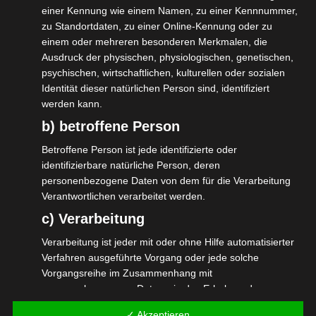
Sollte die Prüfung positiv ausfallen, könnte
einer Kennung wie einem Namen, zu einer Kennnummer,
zu Standortdaten, zu einer Online-Kennung oder zu
bereits im April ein erster Testballon
einem oder mehreren besonderen Merkmalen, die
gestartet werden und im Mai könnte das
Ausdruck der physischen, physiologischen, genetischen,
ifo-Institut die Veranstaltungswirtschaft als
psychischen, wirtschaftlichen, kulturellen oder sozialen
Identität dieser natürlichen Person sind, identifiziert
Aggregat darstellen und eventuell zukünftig
werden kann.
auch einen Veranstaltungswirtschaft-Index
b) betroffene Person
ähnlich dem Digital-Index der Bitcom
Betroffene Person ist jede identifizierte oder
beginnen.
identifizierbare natürliche Person, deren
personenbezogene Daten von dem für die Verarbeitung
Das hängt sehr vom Willen und Eifer der
Verantwortlichen verarbeitet werden.
dann teilnehmenden Unternehmen ab.
c) Verarbeitung
Leider werden nur Unternehmen mit fünf
Verarbeitung ist jeder mit oder ohne Hilfe automatisierter
und mehr Angestellten befragt. Dafür gibt
Verfahren ausgeführte Vorgang oder jede solche
es aber bald auch eine Lösung im
Vorgangsreihe im Zusammenhang mit
personenbezogenen Daten wie das Erheben, das
branchenübergreifenden Kontext.
Erfassen, die Organisation, das Ordnen, die Speicherung,
✓ Akzeptieren