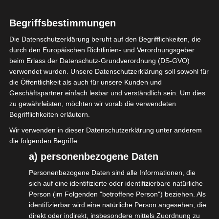
Begriffsbestimmungen
Die Datenschutzerklärung beruht auf den Begrifflichkeiten, die
durch den Europäischen Richtlinien- und Verordnungsgeber
beim Erlass der Datenschutz-Grundverordnung (DS-GVO)
verwendet wurden. Unsere Datenschutzerklärung soll sowohl für
Das Forum Veranstaltungswirtschaft hat
die Öffentlichkeit als auch für unsere Kunden und
sich am Montag mit Herrn Wohlrabe vom
Geschäftspartner einfach lesbar und verständlich sein. Um dies
ifo-Institut digital getroffen und erörtert,
zu gewährleisten, möchten wir vorab die verwendeten
Begrifflichkeiten erläutern.
was das ifo benötigt, um die
Wir verwenden in dieser Datenschutzerklärung unter anderem
Veranstaltungswirtschaft als eigenen
die folgenden Begriffe:
Wirtschaftszweig zu erfassen.
a) personenbezogene Daten
Am Ende des Gespräches lag ein Entwurf
Personenbezogene Daten sind alle Informationen, die
auf dem Tisch. Dieser wird nun im ifo-
sich auf eine identifizierte oder identifizierbare natürliche
Person (im Folgenden "betroffene Person") beziehen. Als
Institut nochmals geprüft. Ebenso werden
identifizierbar wird eine natürliche Person angesehen, die
weitere Verbände der Branche involviert.
direkt oder indirekt, insbesondere mittels Zuordnung zu