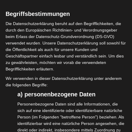
der Qualität/Standard of Quality) der
Begriffsbestimmungen
IGVW wird das erforderliche
Qualitätsniveau von Dienstleistungen in der
Die Datenschutzerklärung beruht auf den Begrifflichkeiten, die
durch den Europäischen Richtlinien- und Verordnungsgeber
Veranstaltungswirtschaft für das jeweilige
beim Erlass der Datenschutz-Grundverordnung (DS-GVO)
Thema definiert.
verwendet wurden. Unsere Datenschutzerklärung soll sowohl für
die Öffentlichkeit als auch für unsere Kunden und
Dies hilft den Auftraggebern, den richtigen
Geschäftspartner einfach lesbar und verständlich sein. Um dies
Dienstleister zu finden.
zu gewährleisten, möchten wir vorab die verwendeten
Begrifflichkeiten erläutern.
Für Selbständige ein guter Nachweis für das
Wir verwenden in dieser Datenschutzerklärung unter anderem
eigene Portfolio und damit auch für mehr
die folgenden Begriffe:
Geld.
a) personenbezogene Daten
Personenbezogene Daten sind alle Informationen, die
Den SQQ10 und das, was erwartet wird,
sich auf eine identifizierte oder identifizierbare natürliche
findest Du wie immer im PDF-Format zum
Person (im Folgenden "betroffene Person") beziehen. Als
identifizierbar wird eine natürliche Person angesehen, die
Download hier:
direkt oder indirekt, insbesondere mittels Zuordnung zu