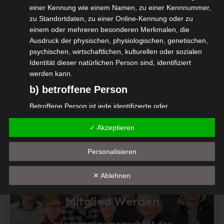
einer Kennung wie einem Namen, zu einer Kennnummer,
SQQ10 ICT – IGVW
zu Standortdaten, zu einer Online-Kennung oder zu
einem oder mehreren besonderen Merkmalen, die
#igvw #isdv #wirGemeinsamJetzt
Ausdruck der physischen, physiologischen, genetischen,
#selbständig #selbstaendig
psychischen, wirtschaftlichen, kulturellen oder sozialen
Identität dieser natürlichen Person sind, identifiziert
werden kann.
b) betroffene Person
Diesen Beitrag teilen
Betroffene Person ist jede identifizierte oder
identifizierbare natürliche Person, deren
✓ Akzeptieren
personenbezogene Daten von dem für die Verarbeitung
Verantwortlichen verarbeitet werden.
Personalisieren
c) Verarbeitung
Verarbeitung ist jeder mit oder ohne Hilfe automatisierter
✕ Ablehnen
Verfahren ausgeführte Vorgang oder jede solche
Vorgangsreihe im Zusammenhang mit
Mitglied Werden
personenbezogenen Daten wie das Erheben, das
Erfassen, die Organisation, das Ordnen, die Speicherung,
Interessengemeinschaft der