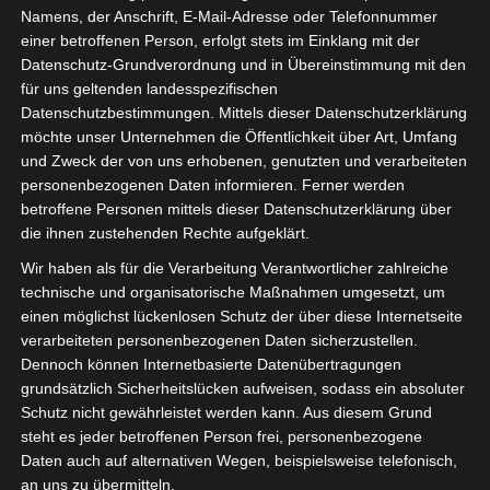
Namens, der Anschrift, E-Mail-Adresse oder Telefonnummer
einer betroffenen Person, erfolgt stets im Einklang mit der
Datenschutz-Grundverordnung und in Übereinstimmung mit den
für uns geltenden landesspezifischen
Datenschutzbestimmungen. Mittels dieser Datenschutzerklärung
möchte unser Unternehmen die Öffentlichkeit über Art, Umfang
und Zweck der von uns erhobenen, genutzten und verarbeiteten
personenbezogenen Daten informieren. Ferner werden
betroffene Personen mittels dieser Datenschutzerklärung über
die ihnen zustehenden Rechte aufgeklärt.
Wir haben als für die Verarbeitung Verantwortlicher zahlreiche
technische und organisatorische Maßnahmen umgesetzt, um
einen möglichst lückenlosen Schutz der über diese Internetseite
verarbeiteten personenbezogenen Daten sicherzustellen.
SQQ10 „Sachkunde für Informations- und
Dennoch können Internetbasierte Datenübertragungen
grundsätzlich Sicherheitslücken aufweisen, sodass ein absoluter
Kommunikationstechnik Level 1“ ist von der
Schutz nicht gewährleistet werden kann. Aus diesem Grund
IGVW veröffentlicht worden.
steht es jeder betroffenen Person frei, personenbezogene
Daten auch auf alternativen Wegen, beispielsweise telefonisch,
Mit den Qualitätsstandards (SQ = Standard
an uns zu übermitteln.