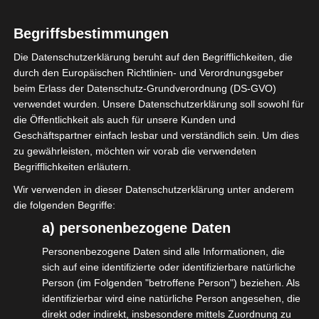
doch überrascht. Der Richter nahm sich über
Begriffsbestimmungen
eine Stunde Zeit mit Dany und seinem
Die Datenschutzerklärung beruht auf den Begrifflichkeiten, die
Anwalt zu diskutieren und die Argumente,
durch den Europäischen Richtlinien- und Verordnungsgeber
warum eine Entschädigung aufgrund von
beim Erlass der Datenschutz-Grundverordnung (DS-GVO)
existenzbedrohenden Einschränkungen
verwendet wurden. Unsere Datenschutzerklärung soll sowohl für
die Öffentlichkeit als auch für unsere Kunden und
durch die getroffenen Corona-
Geschäftspartner einfach lesbar und verständlich sein. Um dies
Schutzmaßnahmen berechtigt sei,
zu gewährleisten, möchten wir vorab die verwendeten
Begrifflichkeiten erläutern.
anzuhören und einzuordnen.
Wir verwenden in dieser Datenschutzerklärung unter anderem
Einer der entscheidenden Aussagen des
die folgenden Begriffe:
Richters war die folgende (nicht wörtlich):
a) personenbezogene Daten
Ein Richter prüft Ansprüche im Sinne des
Personenbezogene Daten sind alle Informationen, die
sich auf eine identifizierte oder identifizierbare natürliche
Gesetzes. Eine Grundrechtsverletzung führt
Person (im Folgenden "betroffene Person") beziehen. Als
nicht automatisch zu einer
identifizierbar wird eine natürliche Person angesehen, die
direkt oder indirekt, insbesondere mittels Zuordnung zu
Entschädigungszahlung, wenn es vom