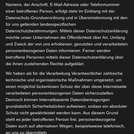
Namens, der Anschrift, E-Mail-Adresse oder Telefonnummer
einer betroffenen Person, erfolgt stets im Einklang mit der
Datenschutz-Grundverordnung und in Übereinstimmung mit den
für uns geltenden landesspezifischen
Datenschutzbestimmungen. Mittels dieser Datenschutzerklärung
möchte unser Unternehmen die Öffentlichkeit über Art, Umfang
und Zweck der von uns erhobenen, genutzten und verarbeiteten
personenbezogenen Daten informieren. Ferner werden
betroffene Personen mittels dieser Datenschutzerklärung über
die ihnen zustehenden Rechte aufgeklärt.
Wir haben als für die Verarbeitung Verantwortlicher zahlreiche
technische und organisatorische Maßnahmen umgesetzt, um
einen möglichst lückenlosen Schutz der über diese Internetseite
verarbeiteten personenbezogenen Daten sicherzustellen.
Gestern fand im Oberlandesgericht
Dennoch können Internetbasierte Datenübertragungen
Stuttgart das Berufungsverfahren „Dany
grundsätzlich Sicherheitslücken aufweisen, sodass ein absoluter
Schutz nicht gewährleistet werden kann. Aus diesem Grund
gegen Baden-Württemberg“ statt. Wir
steht es jeder betroffenen Person frei, personenbezogene
waren ohne große Erwartungen in die
Daten auch auf alternativen Wegen, beispielsweise telefonisch,
Verhandlung gegangen und wurden dann
an uns zu übermitteln.