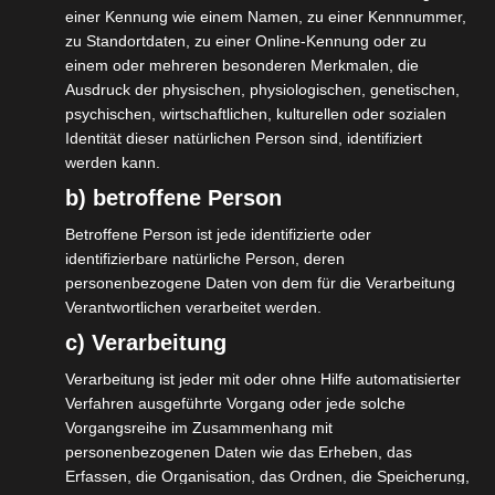
einer Kennung wie einem Namen, zu einer Kennnummer,
Gesetzgeber nicht vorgesehen ist. Das sei
zu Standortdaten, zu einer Online-Kennung oder zu
hier der Fall. Der Gesetzgeber hat für diese
einem oder mehreren besonderen Merkmalen, die
Ausdruck der physischen, physiologischen, genetischen,
Situation, wie sie durch das Coronavirus
psychischen, wirtschaftlichen, kulturellen oder sozialen
verursacht wurde, keine Entschädigung von
Identität dieser natürlichen Person sind, identifiziert
Unternehmen vorgesehen.
werden kann.
b) betroffene Person
Leider wollte er sich nicht dahingehend
Betroffene Person ist jede identifizierte oder
äußern, das es sich an dieser Stelle um eine
identifizierbare natürliche Person, deren
Regelungslücke im Infektionsschutzgesetz
personenbezogene Daten von dem für die Verarbeitung
Verantwortlichen verarbeitet werden.
handelt. Die allgemeine Rechtsauffassung
c) Verarbeitung
sei es, das der Gesetzgeber dies einfach
nicht entschädigen wolle.
Verarbeitung ist jeder mit oder ohne Hilfe automatisierter
Verfahren ausgeführte Vorgang oder jede solche
Die Forderung von Dany´s Seite, dann doch
Vorgangsreihe im Zusammenhang mit
personenbezogenen Daten wie das Erheben, das
die Entscheidung zum BGH oder
Erfassen, die Organisation, das Ordnen, die Speicherung,