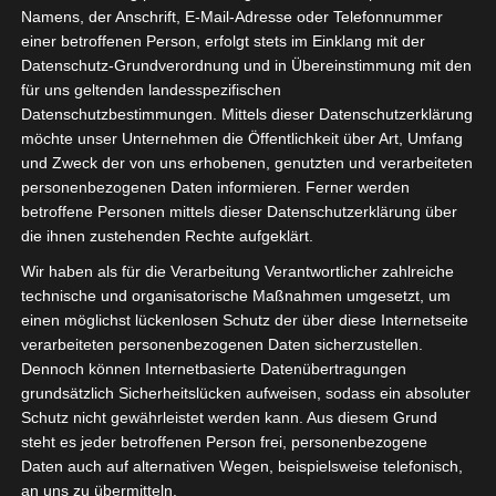
Namens, der Anschrift, E-Mail-Adresse oder Telefonnummer
einer betroffenen Person, erfolgt stets im Einklang mit der
Datenschutz-Grundverordnung und in Übereinstimmung mit den
für uns geltenden landesspezifischen
Datenschutzbestimmungen. Mittels dieser Datenschutzerklärung
möchte unser Unternehmen die Öffentlichkeit über Art, Umfang
und Zweck der von uns erhobenen, genutzten und verarbeiteten
personenbezogenen Daten informieren. Ferner werden
betroffene Personen mittels dieser Datenschutzerklärung über
die ihnen zustehenden Rechte aufgeklärt.
Wir haben als für die Verarbeitung Verantwortlicher zahlreiche
technische und organisatorische Maßnahmen umgesetzt, um
einen möglichst lückenlosen Schutz der über diese Internetseite
verarbeiteten personenbezogenen Daten sicherzustellen.
Dennoch können Internetbasierte Datenübertragungen
Bevor nun alle hoffentlich wieder Aufträge
grundsätzlich Sicherheitslücken aufweisen, sodass ein absoluter
in ihre Bücher mit Filzer eintragen können
Schutz nicht gewährleistet werden kann. Aus diesem Grund
und nicht nur mit Bleistift, wäre nochmal Zeit
steht es jeder betroffenen Person frei, personenbezogene
Daten auch auf alternativen Wegen, beispielsweise telefonisch,
zu checken, ob die Versicherungen alle noch
an uns zu übermitteln.