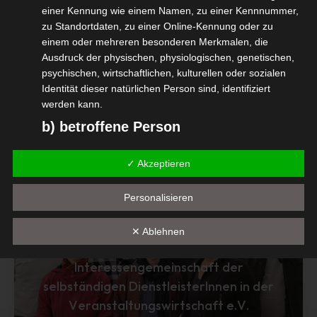
einer Kennung wie einem Namen, zu einer Kennnummer,
„
zu Standortdaten, zu einer Online-Kennung oder zu
einem oder mehreren besonderen Merkmalen, die
Ausdruck der physischen, physiologischen, genetischen,
psychischen, wirtschaftlichen, kulturellen oder sozialen
Identität dieser natürlichen Person sind, identifiziert
Diesen Beitrag teilen
werden kann.
b) betroffene Person
Betroffene Person ist jede identifizierte oder
✓ Akzeptieren
identifizierbare natürliche Person, deren
personenbezogene Daten von dem für die Verarbeitung
Verantwortlichen verarbeitet werden.
Personalisieren
c) Verarbeitung
Mitglied Werden
✕ Ablehnen
Verarbeitung ist jeder mit oder ohne Hilfe automatisierter
Verfahren ausgeführte Vorgang oder jede solche
Interessengemeinschaft der
Vorgangsreihe im Zusammenhang mit
selbständigen DienstleisterInnen in der
personenbezogenen Daten wie das Erheben, das
Veranstaltungswirtschaft e.V.
Erfassen, die Organisation, das Ordnen, die Speicherung,