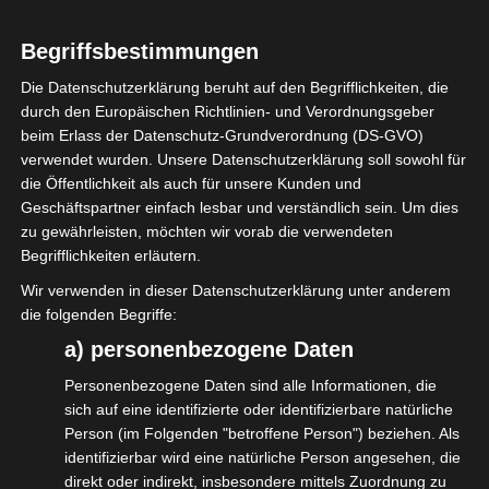
up-to-date sind. Einige haben im Zuge der
Pandemie ihre Versicherungen gekündigt
Begriffsbestimmungen
oder stillgelegt, aber auch ein Update ist
Die Datenschutzerklärung beruht auf den Begrifflichkeiten, die
eventuell nötig.
durch den Europäischen Richtlinien- und Verordnungsgeber
beim Erlass der Datenschutz-Grundverordnung (DS-GVO)
Schaut Euch dazu mal die „isdv-business-
verwendet wurden. Unsere Datenschutzerklärung soll sowohl für
die Öffentlichkeit als auch für unsere Kunden und
care“ an. Ein Paket aus Betriebshaftpflicht,
Geschäftspartner einfach lesbar und verständlich sein. Um dies
Rechtschutz, Auslandskrankenversicherung
zu gewährleisten, möchten wir vorab die verwendeten
und Unfallversicherung für alle mobilen
Begrifflichkeiten erläutern.
Berufe zum Jahres-all-in-Preis von 333,00
Wir verwenden in dieser Datenschutzerklärung unter anderem
die folgenden Begriffe:
EUR exklusiv für isdv-Mitglieder.
a) personenbezogene Daten
Mehr Infos gibt es hier:
Personenbezogene Daten sind alle Informationen, die
sich auf eine identifizierte oder identifizierbare natürliche
https://www.isdv.net/isdv_businesscare.html
Person (im Folgenden "betroffene Person") beziehen. Als
identifizierbar wird eine natürliche Person angesehen, die
direkt oder indirekt, insbesondere mittels Zuordnung zu