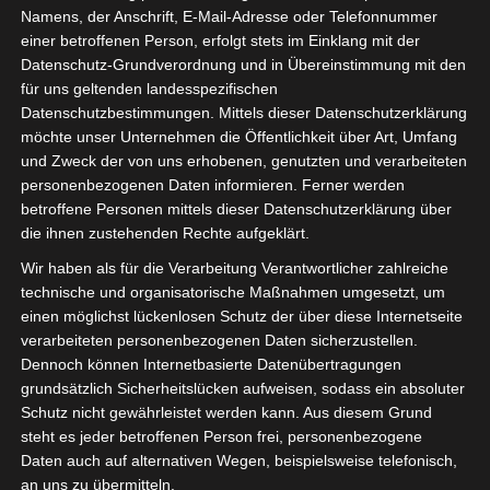
Namens, der Anschrift, E-Mail-Adresse oder Telefonnummer
einer betroffenen Person, erfolgt stets im Einklang mit der
Datenschutz-Grundverordnung und in Übereinstimmung mit den
für uns geltenden landesspezifischen
Datenschutzbestimmungen. Mittels dieser Datenschutzerklärung
möchte unser Unternehmen die Öffentlichkeit über Art, Umfang
und Zweck der von uns erhobenen, genutzten und verarbeiteten
personenbezogenen Daten informieren. Ferner werden
betroffene Personen mittels dieser Datenschutzerklärung über
die ihnen zustehenden Rechte aufgeklärt.
Wir haben als für die Verarbeitung Verantwortlicher zahlreiche
technische und organisatorische Maßnahmen umgesetzt, um
einen möglichst lückenlosen Schutz der über diese Internetseite
verarbeiteten personenbezogenen Daten sicherzustellen.
Dennoch können Internetbasierte Datenübertragungen
Der Vorstand der isdv wünscht allen frohe
grundsätzlich Sicherheitslücken aufweisen, sodass ein absoluter
Feiertage!
Schutz nicht gewährleistet werden kann. Aus diesem Grund
steht es jeder betroffenen Person frei, personenbezogene
#WirGemeinsamJetzt #isdv #frohesfest
Daten auch auf alternativen Wegen, beispielsweise telefonisch,
#selbständigkeit #bagsv
an uns zu übermitteln.