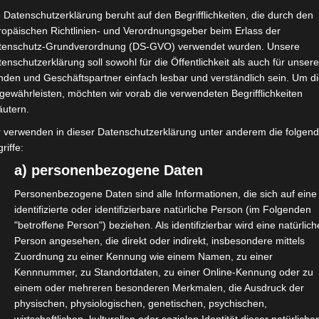
 Datenschutzerklärung beruht auf den Begrifflichkeiten, die durch den
ropäischen Richtlinien- und Verordnungsgeber beim Erlass der
tenschutz-Grundverordnung (DS-GVO) verwendet wurden. Unsere
enschutzerklärung soll sowohl für die Öffentlichkeit als auch für unser
rcus Pohl veröffentlicht.
nden und Geschäftspartner einfach lesbar und verständlich sein. Um d
gewährleisten, möchten wir vorab die verwendeten Begrifflichkeiten
nd der ganze Rest.
äutern.
r verwenden in dieser Datenschutzerklärung unter anderem die folgen
riffe:
a) personenbezogene Daten
e-marcus-pohl-gibt-einblicke-in-
Personenbezogene Daten sind alle Informationen, die sich auf eine
identifizierte oder identifizierbare natürliche Person (im Folgenden
"betroffene Person") beziehen. Als identifizierbar wird eine natürlich
Person angesehen, die direkt oder indirekt, insbesondere mittels
Zuordnung zu einer Kennung wie einem Namen, zu einer
Kennnummer, zu Standortdaten, zu einer Online-Kennung oder zu
nM9BNpfs
einem oder mehreren besonderen Merkmalen, die Ausdruck der
physischen, physiologischen, genetischen, psychischen,