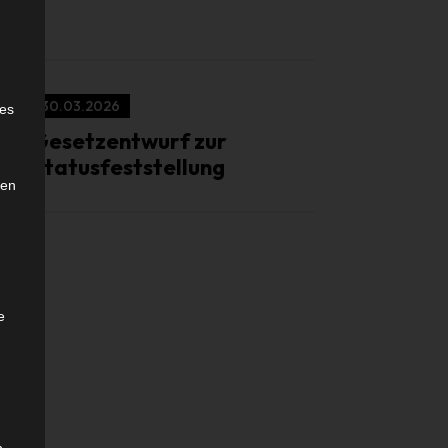
e
30.03.2026
ies
Gesetzentwurf zur
Statusfeststellung
den
e