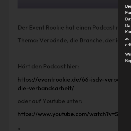
Die
Eu
Da
Dat
Der Event Rookie hat einen Podcast mit Ma
Ku
zu 
Thema: Verbände, die Branche, der isdv u
erl
Wi
Beg
Hört den Podcast hier:
https://eventrookie.de/66-isdv-verbaend
die-verbandsarbeit/
oder auf Youtube unter:
https://www.youtube.com/watch?v=SAo
„