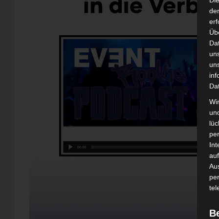
Di
der
erf
Üb
Da
un
un
inf
Da
Wir
un
lüc
pe
Int
auf
Aus
pe
tel
B