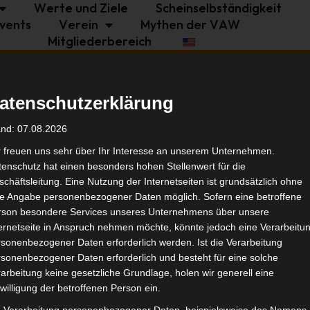
Werte und Ziele
Scheinselbständigkeit
vents
Verein
Mythen der VAW
Mitgliederbereich
Politik
Branche
Selbstständigkeit
atenschutzerklärung
Tags
and: 07.08.2026
r freuen uns sehr über Ihr Interesse an unserem Unternehmen.
enschutz hat einen besonders hohen Stellenwert für die
Bran
chäftsleitung. Eine Nutzung der Internetseiten ist grundsätzlich ohne
de Angabe personenbezogener Daten möglich. Sofern eine betroffene
rson besondere Services unseres Unternehmens über unsere
Ähnl
ternetseite in Anspruch nehmen möchte, könnte jedoch eine Verarbeitu
sonenbezogener Daten erforderlich werden. Ist die Verarbeitung
sonenbezogener Daten erforderlich und besteht für eine solche
arbeitung keine gesetzliche Grundlage, holen wir generell eine
willigung der betroffenen Person ein.