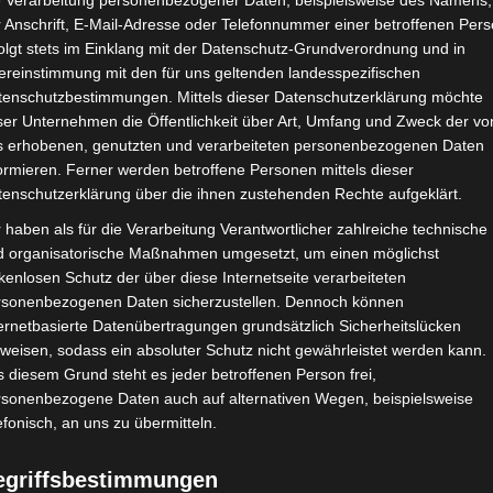
e Verarbeitung personenbezogener Daten, beispielsweise des Namens,
 Anschrift, E-Mail-Adresse oder Telefonnummer einer betroffenen Pers
olgt stets im Einklang mit der Datenschutz-Grundverordnung und in
ereinstimmung mit den für uns geltenden landesspezifischen
tenschutzbestimmungen. Mittels dieser Datenschutzerklärung möchte
ser Unternehmen die Öffentlichkeit über Art, Umfang und Zweck der vo
s erhobenen, genutzten und verarbeiteten personenbezogenen Daten
ormieren. Ferner werden betroffene Personen mittels dieser
tenschutzerklärung über die ihnen zustehenden Rechte aufgeklärt.
 haben als für die Verarbeitung Verantwortlicher zahlreiche technische
d organisatorische Maßnahmen umgesetzt, um einen möglichst
kenlosen Schutz der über diese Internetseite verarbeiteten
rsonenbezogenen Daten sicherzustellen. Dennoch können
ernetbasierte Datenübertragungen grundsätzlich Sicherheitslücken
weisen, sodass ein absoluter Schutz nicht gewährleistet werden kann.
 diesem Grund steht es jeder betroffenen Person frei,
rsonenbezogene Daten auch auf alternativen Wegen, beispielsweise
efonisch, an uns zu übermitteln.
egriffsbestimmungen