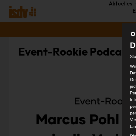
Aktuelles
E
D
Event-Rookie Podcast
St
Wi
Dat
Ges
je
Pe
In
per
per
Ver
Ein