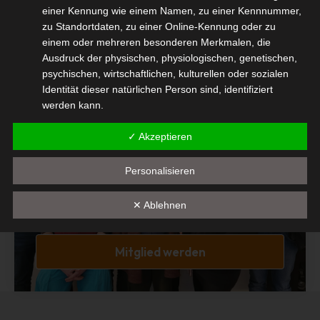
Diesen Beitrag teilen
einer Kennung wie einem Namen, zu einer Kennnummer,
zu Standortdaten, zu einer Online-Kennung oder zu
einem oder mehreren besonderen Merkmalen, die
Ausdruck der physischen, physiologischen, genetischen,
psychischen, wirtschaftlichen, kulturellen oder sozialen
Identität dieser natürlichen Person sind, identifiziert
werden kann.
b) betroffene Person
Mitglied Werden
✓ Akzeptieren
Betroffene Person ist jede identifizierte oder
identifizierbare natürliche Person, deren
Interessengemeinschaft der
Personalisieren
personenbezogene Daten von dem für die Verarbeitung
selbständigen DienstleisterInnen in der
Verantwortlichen verarbeitet werden.
✕ Ablehnen
Veranstaltungswirtschaft e.V.
c) Verarbeitung
Verarbeitung ist jeder mit oder ohne Hilfe automatisierter
Mitglied werden
Verfahren ausgeführte Vorgang oder jede solche
Vorgangsreihe im Zusammenhang mit
personenbezogenen Daten wie das Erheben, das
Erfassen, die Organisation, das Ordnen, die Speicherung,