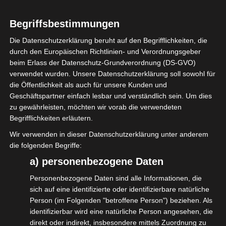
Journalisten Christian Schwager.
Begriffsbestimmungen
Den Link zum Artikel findest Du hier:
Die Datenschutzerklärung beruht auf den Begrifflichkeiten, die
https://www.berliner-zeitung.de/mensch-
durch den Europäischen Richtlinien- und Verordnungsgeber
beim Erlass der Datenschutz-Grundverordnung (DS-GVO)
metropole/event-branche-will-vorreiter-
verwendet wurden. Unsere Datenschutzerklärung soll sowohl für
im-kampf-gegen-corona-sein-li.142645
die Öffentlichkeit als auch für unsere Kunden und
Geschäftspartner einfach lesbar und verständlich sein. Um dies
@berlinerzeitung
zu gewährleisten, möchten wir vorab die verwendeten
Begrifflichkeiten erläutern.
#isdv #BerlinerZeitung #ChristianSchwager
Wir verwenden in dieser Datenschutzerklärung unter anderem
#WirGemeinsamJetzt
die folgenden Begriffe:
a) personenbezogene Daten
„
Personenbezogene Daten sind alle Informationen, die
sich auf eine identifizierte oder identifizierbare natürliche
Person (im Folgenden "betroffene Person") beziehen. Als
identifizierbar wird eine natürliche Person angesehen, die
direkt oder indirekt, insbesondere mittels Zuordnung zu