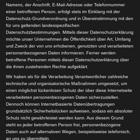
Namens, der Anschrift, E-Mail-Adresse oder Telefonnummer
einer betroffenen Person, erfolgt stets im Einklang mit der
Datenschutz-Grundverordnung und in Übereinstimmung mit den
für uns geltenden landesspezifischen
Datenschutzbestimmungen. Mittels dieser Datenschutzerklärung
möchte unser Unternehmen die Öffentlichkeit über Art, Umfang
und Zweck der von uns erhobenen, genutzten und verarbeiteten
personenbezogenen Daten informieren. Ferner werden
betroffene Personen mittels dieser Datenschutzerklärung über
die ihnen zustehenden Rechte aufgeklärt.
Wir haben als für die Verarbeitung Verantwortlicher zahlreiche
technische und organisatorische Maßnahmen umgesetzt, um
einen möglichst lückenlosen Schutz der über diese Internetseite
verarbeiteten personenbezogenen Daten sicherzustellen.
Dennoch können Internetbasierte Datenübertragungen
grundsätzlich Sicherheitslücken aufweisen, sodass ein absoluter
DSGVO – man muss nicht alles wissen, aber
Schutz nicht gewährleistet werden kann. Aus diesem Grund
steht es jeder betroffenen Person frei, personenbezogene
man muss wissen, wo man nachschlagen
Daten auch auf alternativen Wegen, beispielsweise telefonisch,
kann!
an uns zu übermitteln.