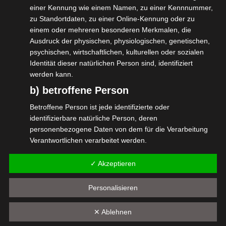
einer Kennung wie einem Namen, zu einer Kennnummer,
zu Standortdaten, zu einer Online-Kennung oder zu
einem oder mehreren besonderen Merkmalen, die
Ausdruck der physischen, physiologischen, genetischen,
psychischen, wirtschaftlichen, kulturellen oder sozialen
Identität dieser natürlichen Person sind, identifiziert
werden kann.
b) betroffene Person
Betroffene Person ist jede identifizierte oder
#isdv #selbständigkeit
identifizierbare natürliche Person, deren
personenbezogene Daten von dem für die Verarbeitung
#wirGemeinsamJetzt #productionpartner
Verantwortlichen verarbeitet werden.
#dsgvo
c) Verarbeitung
✓ Akzeptieren
Verarbeitung ist jeder mit oder ohne Hilfe automatisierter
Verfahren ausgeführte Vorgang oder jede solche
Personalisieren
Vorgangsreihe im Zusammenhang mit
Diesen Beitrag teilen
personenbezogenen Daten wie das Erheben, das
✕ Ablehnen
Erfassen, die Organisation, das Ordnen, die Speicherung,