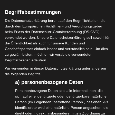
Der Wegweiser ‚DSGVO für Selbständige‘
Begriffsbestimmungen
gibt umfassende Antworten auf die
Die Datenschutzerklärung beruht auf den Begrifflichkeiten, die
wichtigsten Fragen rund um das Thema
durch den Europäischen Richtlinien- und Verordnungsgeber
Datenschutz. Das mit vielen praktischen
beim Erlass der Datenschutz-Grundverordnung (DS-GVO)
verwendet wurden. Unsere Datenschutzerklärung soll sowohl für
Beispielen bereicherte 44 Seiten starke
die Öffentlichkeit als auch für unsere Kunden und
Heft ist in gedruckter Form
Geschäftspartner einfach lesbar und verständlich sein. Um dies
versandkostenfrei über den Shop des
zu gewährleisten, möchten wir vorab die verwendeten
Begrifflichkeiten erläutern.
Magazins Production Partner zum Preis von
Wir verwenden in dieser Datenschutzerklärung unter anderem
14,90 Euro erhältlich. isdv-Mitglieder
die folgenden Begriffe:
bekommen den Wegweiser kostenlos unter
a) personenbezogene Daten
der Emailadresse der Geschäftsstelle der
Personenbezogene Daten sind alle Informationen, die
isdv.
sich auf eine identifizierte oder identifizierbare natürliche
Person (im Folgenden "betroffene Person") beziehen. Als
identifizierbar wird eine natürliche Person angesehen, die
direkt oder indirekt, insbesondere mittels Zuordnung zu