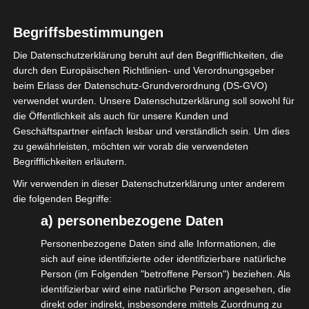
„Branchendialogs der
Begriffsbestimmungen
Veranstaltungswirtschaft“ ein.
Die Datenschutzerklärung beruht auf den Begrifflichkeiten, die
Am Dienstag, den 27.April 2021, 15:30 –
durch den Europäischen Richtlinien- und Verordnungsgeber
beim Erlass der Datenschutz-Grundverordnung (DS-GVO)
17:00 Uhr.
verwendet wurden. Unsere Datenschutzerklärung soll sowohl für
die Öffentlichkeit als auch für unsere Kunden und
Die Verbandsvertreter:innen des BDKV
Geschäftspartner einfach lesbar und verständlich sein. Um dies
e.V.,
EVVC e.V.
,
ISDV e.V.
,
VPLT Der
zu gewährleisten, möchten wir vorab die verwendeten
Verband für Medien- und
Begrifflichkeiten erläutern.
Veranstaltungstechnik e.V.
und der
Wir verwenden in dieser Datenschutzerklärung unter anderem
die folgenden Begriffe:
LiveKomm
e.V. nehmen zur aktuellen
a) personenbezogene Daten
Situation und Perspektive der
Veranstaltungsbranche Stellung.
Personenbezogene Daten sind alle Informationen, die
sich auf eine identifizierte oder identifizierbare natürliche
Schwerpunktthema ist diesmal: „Lockdown
Person (im Folgenden "betroffene Person") beziehen. Als
identifizierbar wird eine natürliche Person angesehen, die
ohne Ende – Perspektive in Sicht?“ Damit
direkt oder indirekt, insbesondere mittels Zuordnung zu