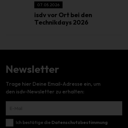
07.05.2026
Unionsrecht oder dem Recht der Mitgliedstaaten
möglicherweise personenbezogene Daten erhalten,
isdv vor Ort bei den
gelten jedoch nicht als Empfänger.
Technikdays 2026
j) Dritter
Dritter ist eine natürliche oder juristische Person,
Behörde, Einrichtung oder andere Stelle außer der
betroffenen Person, dem Verantwortlichen, dem
Auftragsverarbeiter und den Personen, die unter der
unmittelbaren Verantwortung des Verantwortlichen oder
Newsletter
des Auftragsverarbeiters befugt sind, die
personenbezogenen Daten zu verarbeiten.
Trage hier Deine Email-Adresse ein, um
k) Einwilligung
den isdv-Newsletter zu erhalten:
Einwilligung ist jede von der betroffenen Person freiwillig
für den bestimmten Fall in informierter Weise und
unmissverständlich abgegebene Willensbekundung in
Form einer Erklärung oder einer sonstigen eindeutigen
bestätigenden Handlung, mit der die betroffene Person zu
Ich bestätige die
Datenschutzbestimmung
verstehen gibt, dass sie mit der Verarbeitung der sie