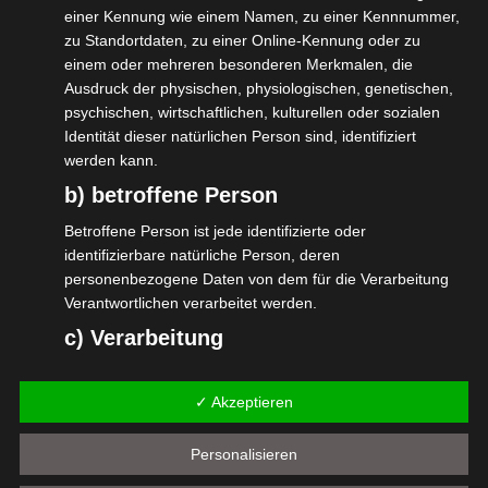
wir uns auf Eure Fragen besser vorbereiten
einer Kennung wie einem Namen, zu einer Kennnummer,
können, wären wir Euch dankbar, wenn Ihr
zu Standortdaten, zu einer Online-Kennung oder zu
einem oder mehreren besonderen Merkmalen, die
uns diese vorab (gerne stichwortartig) an
Ausdruck der physischen, physiologischen, genetischen,
die E-Mail-Adresse
psychischen, wirtschaftlichen, kulturellen oder sozialen
dialog@forumveranstaltungswirtschaft.org
Identität dieser natürlichen Person sind, identifiziert
werden kann.
senden würdet.
b) betroffene Person
Zur kostenlosen Anmeldung geht es hier:
Betroffene Person ist jede identifizierte oder
identifizierbare natürliche Person, deren
https://form.jotform.com/211104500723336
personenbezogene Daten von dem für die Verarbeitung
Verantwortlichen verarbeitet werden.
#isdv # branchendialog
c) Verarbeitung
#veranstaltungswirtschaft
Verarbeitung ist jeder mit oder ohne Hilfe automatisierter
#WirGeminsamJetzt
Verfahren ausgeführte Vorgang oder jede solche
✓ Akzeptieren
Vorgangsreihe im Zusammenhang mit
„
personenbezogenen Daten wie das Erheben, das
Personalisieren
Erfassen, die Organisation, das Ordnen, die Speicherung,