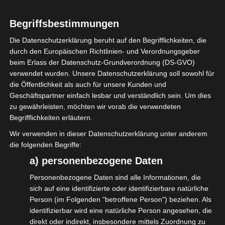
Verbände der BAGSV –
Bundesarbeitsgemeinschaft
Begriffsbestimmungen
Selbständigenverbände zum siebten Mal in
Die Datenschutzerklärung beruht auf den Begrifflichkeiten, die
diesem Jahr. 14 Verbandsvertreter:innen
durch den Europäischen Richtlinien- und Verordnungsgeber
waren vor Ort in Berlin und acht weitere
beim Erlass der Datenschutz-Grundverordnung (DS-GVO)
verwendet wurden. Unsere Datenschutzerklärung soll sowohl für
waren online mit dabei. Diesmal ohne
die Öffentlichkeit als auch für unsere Kunden und
politische Gäste, konnten wir uns über viele
Geschäftspartner einfach lesbar und verständlich sein. Um dies
Themen austauschen und unser
zu gewährleisten, möchten wir vorab die verwendeten
Begrifflichkeiten erläutern.
gemeinsames weiteres Vorgehen
Wir verwenden in dieser Datenschutzerklärung unter anderem
abstimmen.
die folgenden Begriffe:
Die Themen bei diesem Treffen reichten
a) personenbezogene Daten
von Statusfeststellung über Lobbyregister,
Personenbezogene Daten sind alle Informationen, die
Förderprogramme, politische Entwicklungen
sich auf eine identifizierte oder identifizierbare natürliche
Person (im Folgenden "betroffene Person") beziehen. Als
bis zum Erfahrungsaustausch in
identifizierbar wird eine natürliche Person angesehen, die
Verbandskommunikation.
direkt oder indirekt, insbesondere mittels Zuordnung zu