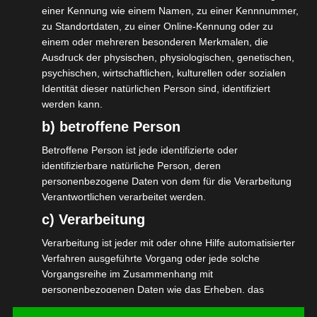
einer Kennung wie einem Namen, zu einer Kennnummer,
Die Vertreter:innen berichteten von ihren
zu Standortdaten, zu einer Online-Kennung oder zu
Treffen mit Bundes- und
einem oder mehreren besonderen Merkmalen, die
Ausdruck der physischen, physiologischen, genetischen,
Landespolitiker:innen,
psychischen, wirtschaftlichen, kulturellen oder sozialen
Gerichtsentscheidungen und strategischen
Identität dieser natürlichen Person sind, identifiziert
werden kann.
Überlegungen.
b) betroffene Person
Dieser Austausch ist wichtig für uns, da die
Betroffene Person ist jede identifizierte oder
Verbände so den Faden anderer Verbände
identifizierbare natürliche Person, deren
aufnehmen können und wir alle in dieselbe
personenbezogene Daten von dem für die Verarbeitung
Verantwortlichen verarbeitet werden.
Richtung argumentieren und agieren.
c) Verarbeitung
Zudem ist durch die Vielzahl an
Verarbeitung ist jeder mit oder ohne Hilfe automatisierter
verschiedenen Branchen von Notärzten
Verfahren ausgeführte Vorgang oder jede solche
über freie Handwerker, Wissensarbeiter,
Vorgangsreihe im Zusammenhang mit
Interimsmanager, IT, Filmschnitt,
personenbezogenen Daten wie das Erheben, das
Erfassen, die Organisation, das Ordnen, die Speicherung,
Dolmetscher und Übersetzer, Designer,