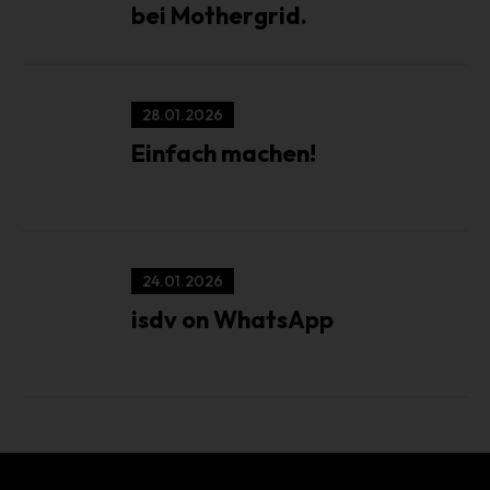
bei Mothergrid.
Unionsrecht oder dem Recht der Mitgliedstaaten
möglicherweise personenbezogene Daten erhalten,
gelten jedoch nicht als Empfänger.
j) Dritter
28.01.2026
Dritter ist eine natürliche oder juristische Person,
Einfach machen!
Behörde, Einrichtung oder andere Stelle außer der
betroffenen Person, dem Verantwortlichen, dem
Auftragsverarbeiter und den Personen, die unter der
unmittelbaren Verantwortung des Verantwortlichen oder
des Auftragsverarbeiters befugt sind, die
24.01.2026
personenbezogenen Daten zu verarbeiten.
isdv on WhatsApp
k) Einwilligung
Einwilligung ist jede von der betroffenen Person freiwillig
für den bestimmten Fall in informierter Weise und
unmissverständlich abgegebene Willensbekundung in
Form einer Erklärung oder einer sonstigen eindeutigen
bestätigenden Handlung, mit der die betroffene Person zu
verstehen gibt, dass sie mit der Verarbeitung der sie