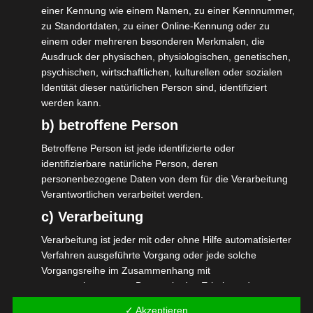
der Notwendigkeit dies zu tun, bestand über
einer Kennung wie einem Namen, zu einer Kennnummer,
die Parteien hinweg Einigkeit. Jetzt muss es
zu Standortdaten, zu einer Online-Kennung oder zu
einem oder mehreren besonderen Merkmalen, die
nur auch passieren.
Ausdruck der physischen, physiologischen, genetischen,
Wir hoffen, dass unser Positionspapier die
psychischen, wirtschaftlichen, kulturellen oder sozialen
Gespräche über das wie und wann
Identität dieser natürlichen Person sind, identifiziert
werden kann.
beschleunigt. Der Druck ist groß und die
b) betroffene Person
gesamtwirtschaftliche Lage zeigt, das
Betroffene Person ist jede identifizierte oder
dringend mehr passieren muss.
identifizierbare natürliche Person, deren
personenbezogene Daten von dem für die Verarbeitung
Das Positionspapier findet ihr auf der Seite
Verantwortlichen verarbeitet werden.
der isdv unter:
c) Verarbeitung
https://www.isdv.net/wp-
Verarbeitung ist jeder mit oder ohne Hilfe automatisierter
content/uploads/240930_Positionspapier_BA
Verfahren ausgeführte Vorgang oder jede solche
Vorgangsreihe im Zusammenhang mit
Zudem wurde im selben Termin der
personenbezogenen Daten wie das Erheben, das
„Parlamentarische Freundeskreis
Erfassen, die Organisation, das Ordnen, die Speicherung,
✓ Akzeptieren