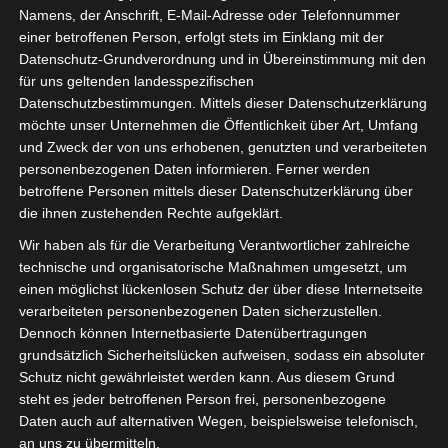
Namens, der Anschrift, E-Mail-Adresse oder Telefonnummer
einer betroffenen Person, erfolgt stets im Einklang mit der
Datenschutz-Grundverordnung und in Übereinstimmung mit den
für uns geltenden landesspezifischen
Datenschutzbestimmungen. Mittels dieser Datenschutzerklärung
möchte unser Unternehmen die Öffentlichkeit über Art, Umfang
und Zweck der von uns erhobenen, genutzten und verarbeiteten
personenbezogenen Daten informieren. Ferner werden
betroffene Personen mittels dieser Datenschutzerklärung über
die ihnen zustehenden Rechte aufgeklärt.
Die Bundesarbeitsgemeinschaft
Wir haben als für die Verarbeitung Verantwortlicher zahlreiche
technische und organisatorische Maßnahmen umgesetzt, um
Selbstständigenverbände (BAGSV) hat am
einen möglichst lückenlosen Schutz der über diese Internetseite
08.10.2024 ein parlamentarisches Frühstück
verarbeiteten personenbezogenen Daten sicherzustellen.
unter der Schirmherrschaft von Herrn
Dennoch können Internetbasierte Datenübertragungen
grundsätzlich Sicherheitslücken aufweisen, sodass ein absoluter
Manfred Todtenhausen, MdB, FDP, mit
Schutz nicht gewährleistet werden kann. Aus diesem Grund
einer ganzen Reihe an
steht es jeder betroffenen Person frei, personenbezogene
Bundestagsabgeordneten in Berlin
Daten auch auf alternativen Wegen, beispielsweise telefonisch,
an uns zu übermitteln.