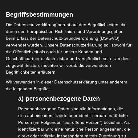
veranstaltet.
Bei diesem Arbeitsfrühstück wurde das neue
Begriffsbestimmungen
Positionspapier der BAGSV zur
Die Datenschutzerklärung beruht auf den Begrifflichkeiten, die
rechtssicheren Beauftragung von
durch den Europäischen Richtlinien- und Verordnungsgeber
Selbständigen vorgestellt und den
beim Erlass der Datenschutz-Grundverordnung (DS-GVO)
verwendet wurden. Unsere Datenschutzerklärung soll sowohl für
Fachpolitikerinnen und Fachpolitikern
die Öffentlichkeit als auch für unsere Kunden und
übergeben. Das Papier, das Forderungen,
Geschäftspartner einfach lesbar und verständlich sein. Um dies
Vorschläge zur Lösung und tiefgehende
zu gewährleisten, möchten wir vorab die verwendeten
Begrifflichkeiten erläutern.
Erläuterungen beinhaltet, traf auf großes
Wir verwenden in dieser Datenschutzerklärung unter anderem
Interesse. In einer anschließenden
die folgenden Begriffe:
Diskussion mit allen Anwesenden wurden
a) personenbezogene Daten
Details angesprochen, Erwartungen der
Personenbezogene Daten sind alle Informationen, die
Parteien benannt und die dringende
sich auf eine identifizierte oder identifizierbare natürliche
Notwendigkeit der Novellierung des
Person (im Folgenden "betroffene Person") beziehen. Als
identifizierbar wird eine natürliche Person angesehen, die
Statusfeststellungsverfahrens adressiert. In
direkt oder indirekt, insbesondere mittels Zuordnung zu