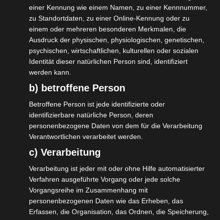
einer Kennung wie einem Namen, zu einer Kennnummer,
🔴 ROT (No-Match): Keine Übereinstimmung
zu Standortdaten, zu einer Online-Kennung oder zu
einem oder mehreren besonderen Merkmalen, die
→ Zahlung wird blockiert, du kannst
Ausdruck der physischen, physiologischen, genetischen,
stornieren
psychischen, wirtschaftlichen, kulturellen oder sozialen
Identität dieser natürlichen Person sind, identifiziert
Jetzt handeln und vorbereiten:
werden kann.
b) betroffene Person
✅ Überprüfe deine Kunden-/Lieferanten-
Stammdaten
Betroffene Person ist jede identifizierte oder
identifizierbare natürliche Person, deren
✅ Stelle sicher, dass dein
personenbezogene Daten von dem für die Verarbeitung
Verantwortlichen verarbeitet werden.
Kontoinhabername mit deinem
c) Verarbeitung
Unternehmensnamen übereinstimmt
Verarbeitung ist jeder mit oder ohne Hilfe automatisierter
✅ Ergänze deine Rechnungsvorlagen um
Verfahren ausgeführte Vorgang oder jede solche
Vorgangsreihe im Zusammenhang mit
den exakten Empfängernamen
personenbezogenen Daten wie das Erheben, das
Erfassen, die Organisation, das Ordnen, die Speicherung,
✅ Informiere deine Kunden über deinen