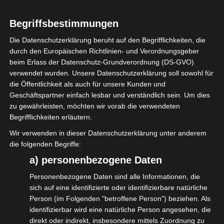
die dich vor Betrug schützt.
Begriffsbestimmungen
Was passiert konkret? Deine Bank prüft vor
Die Datenschutzerklärung beruht auf den Begrifflichkeiten, die
jeder Überweisung automatisch, ob der
durch den Europäischen Richtlinien- und Verordnungsgeber
eingetragene Empfängername zur IBAN
beim Erlass der Datenschutz-Grundverordnung (DS-GVO)
verwendet wurden. Unsere Datenschutzerklärung soll sowohl für
passt.
die Öffentlichkeit als auch für unsere Kunden und
Geschäftspartner einfach lesbar und verständlich sein. Um dies
Das Ergebnis folgt einem einfachen
zu gewährleisten, möchten wir vorab die verwendeten
Ampelsystem:
Begrifflichkeiten erläutern.
Wir verwenden in dieser Datenschutzerklärung unter anderem
🟢 GRÜN (Match): Empfängername stimmt
die folgenden Begriffe:
überein → Überweisung kann problemlos
a) personenbezogene Daten
erfolgen
Personenbezogene Daten sind alle Informationen, die
🟡 GELB (Close-Match): Kleine
sich auf eine identifizierte oder identifizierbare natürliche
Person (im Folgenden "betroffene Person") beziehen. Als
Abweichungen erkannt → Du erhältst den
identifizierbar wird eine natürliche Person angesehen, die
korrekten Namen und kannst entscheiden
direkt oder indirekt, insbesondere mittels Zuordnung zu