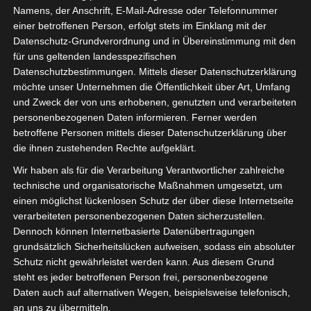
Namens, der Anschrift, E-Mail-Adresse oder Telefonnummer
einer betroffenen Person, erfolgt stets im Einklang mit der
Datenschutz-Grundverordnung und in Übereinstimmung mit den
für uns geltenden landesspezifischen
Datenschutzbestimmungen. Mittels dieser Datenschutzerklärung
möchte unser Unternehmen die Öffentlichkeit über Art, Umfang
und Zweck der von uns erhobenen, genutzten und verarbeiteten
personenbezogenen Daten informieren. Ferner werden
betroffene Personen mittels dieser Datenschutzerklärung über
die ihnen zustehenden Rechte aufgeklärt.
Wir haben als für die Verarbeitung Verantwortlicher zahlreiche
technische und organisatorische Maßnahmen umgesetzt, um
einen möglichst lückenlosen Schutz der über diese Internetseite
Du nutzt SEPA-Überweisungen? Dann
verarbeiteten personenbezogenen Daten sicherzustellen.
solltest du jetzt aufmerksam werden!
Dennoch können Internetbasierte Datenübertragungen
grundsätzlich Sicherheitslücken aufweisen, sodass ein absoluter
Ab dem 5. Oktober 2025 wird die
Schutz nicht gewährleistet werden kann. Aus diesem Grund
steht es jeder betroffenen Person frei, personenbezogene
Verification of Payee (VoP) eingeführt –
Daten auch auf alternativen Wegen, beispielsweise telefonisch,
eine neue EU-weite Sicherheitsmaßnahme,
an uns zu übermitteln.