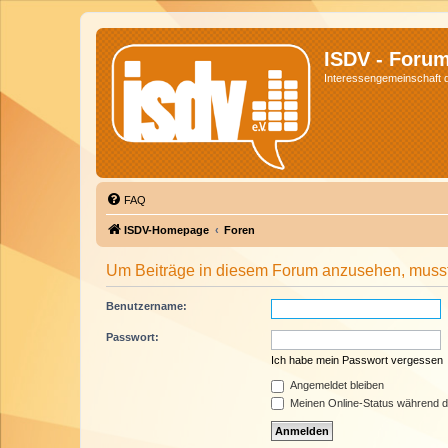
ISDV - Foru
Interessengemeinschaft de
FAQ
ISDV-Homepage
Foren
Um Beiträge in diesem Forum anzusehen, musst 
Benutzername:
Passwort:
Ich habe mein Passwort vergessen
Angemeldet bleiben
Meinen Online-Status während d