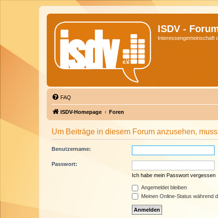
ISDV - Foru
Interessengemeinschaft de
FAQ
ISDV-Homepage
Foren
Um Beiträge in diesem Forum anzusehen, musst 
Benutzername:
Passwort:
Ich habe mein Passwort vergessen
Angemeldet bleiben
Meinen Online-Status während d