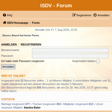
ISDV - Forum
FAQ
Registrieren
Anmelden
ISDV-Homepage
Foren
Aktuelle Zeit: Fr 7. Aug 2026, 10:31
Dieses Board hat keine Foren.
ANMELDEN
•
REGISTRIEREN
Benutzername:
Passwort:
Ich habe mein Passwort vergessen
Angemeldet bleiben
WER IST ONLINE?
Insgesamt sind
12
Besucher online :: 1 sichtbares Mitglied, 0 unsichtbare Mitglieder und 11
Gäste (basierend auf den aktiven Besuchern der letzten 5 Minuten)
Der Besucherrekord liegt bei
935
Besuchern, die am Do 28. Mai 2026, 10:37 gleichzeitig
online waren.
STATISTIK
Beiträge insgesamt
577
• Themen insgesamt
303
• Mitglieder insgesamt
613
• Unser
neuestes Mitglied:
Xandra Baier