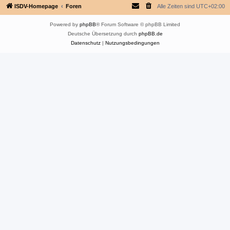
ISDV-Homepage
Foren
Alle Zeiten sind
UTC+02:00
Powered by
phpBB
® Forum Software © phpBB Limited
Deutsche Übersetzung durch
phpBB.de
Datenschutz
|
Nutzungsbedingungen