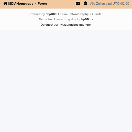
ISDV-Homepage
Foren
Alle Zeiten sind
UTC+02:00
Powered by
phpBB
® Forum Software © phpBB Limited
Deutsche Übersetzung durch
phpBB.de
Datenschutz
|
Nutzungsbedingungen