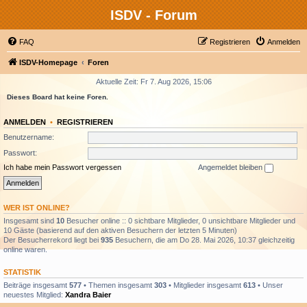
ISDV - Forum
FAQ
Registrieren
Anmelden
ISDV-Homepage
Foren
Aktuelle Zeit: Fr 7. Aug 2026, 15:06
Dieses Board hat keine Foren.
ANMELDEN
•
REGISTRIEREN
Benutzername:
Passwort:
Ich habe mein Passwort vergessen
Angemeldet bleiben
WER IST ONLINE?
Insgesamt sind
10
Besucher online :: 0 sichtbare Mitglieder, 0 unsichtbare Mitglieder und
10 Gäste (basierend auf den aktiven Besuchern der letzten 5 Minuten)
Der Besucherrekord liegt bei
935
Besuchern, die am Do 28. Mai 2026, 10:37 gleichzeitig
online waren.
STATISTIK
Beiträge insgesamt
577
• Themen insgesamt
303
• Mitglieder insgesamt
613
• Unser
neuestes Mitglied:
Xandra Baier