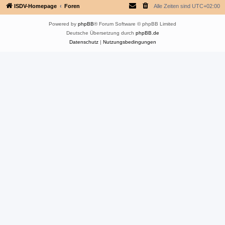
ISDV-Homepage
Foren
Alle Zeiten sind
UTC+02:00
Powered by
phpBB
® Forum Software © phpBB Limited
Deutsche Übersetzung durch
phpBB.de
Datenschutz
|
Nutzungsbedingungen