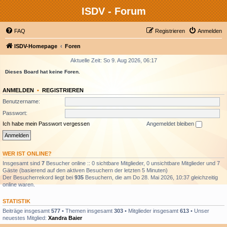
ISDV - Forum
FAQ
Registrieren
Anmelden
ISDV-Homepage
Foren
Aktuelle Zeit: So 9. Aug 2026, 06:17
Dieses Board hat keine Foren.
ANMELDEN
•
REGISTRIEREN
Benutzername:
Passwort:
Ich habe mein Passwort vergessen
Angemeldet bleiben
WER IST ONLINE?
Insgesamt sind
7
Besucher online :: 0 sichtbare Mitglieder, 0 unsichtbare Mitglieder und 7
Gäste (basierend auf den aktiven Besuchern der letzten 5 Minuten)
Der Besucherrekord liegt bei
935
Besuchern, die am Do 28. Mai 2026, 10:37 gleichzeitig
online waren.
STATISTIK
Beiträge insgesamt
577
• Themen insgesamt
303
• Mitglieder insgesamt
613
• Unser
neuestes Mitglied:
Xandra Baier