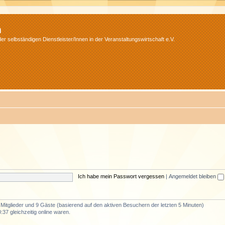
m
r selbständigen Dienstleister/Innen in der Veranstaltungswirtschaft e.V.
Ich habe mein Passwort vergessen
|
Angemeldet bleiben
e Mitglieder und 9 Gäste (basierend auf den aktiven Besuchern der letzten 5 Minuten)
37 gleichzeitig online waren.