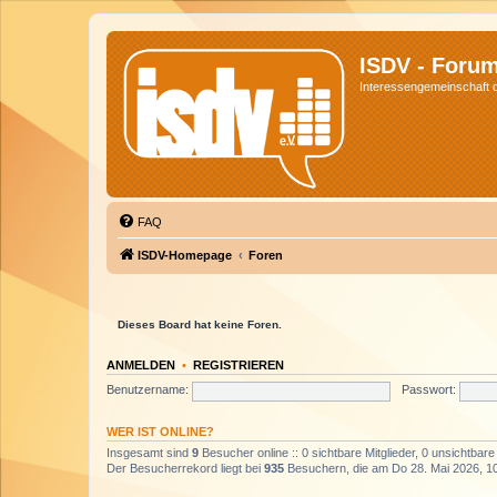
ISDV - Foru
Interessengemeinschaft de
FAQ
ISDV-Homepage
Foren
Dieses Board hat keine Foren.
ANMELDEN
•
REGISTRIEREN
Benutzername:
Passwort:
WER IST ONLINE?
Insgesamt sind
9
Besucher online :: 0 sichtbare Mitglieder, 0 unsichtbar
Der Besucherrekord liegt bei
935
Besuchern, die am Do 28. Mai 2026, 10: