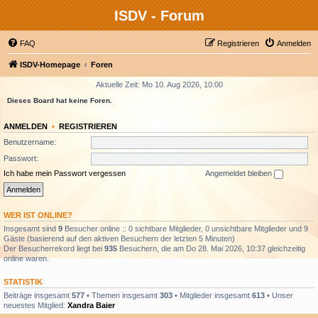
ISDV - Forum
FAQ
Registrieren
Anmelden
ISDV-Homepage
Foren
Aktuelle Zeit: Mo 10. Aug 2026, 10:00
Dieses Board hat keine Foren.
ANMELDEN
•
REGISTRIEREN
Benutzername:
Passwort:
Ich habe mein Passwort vergessen
Angemeldet bleiben
WER IST ONLINE?
Insgesamt sind
9
Besucher online :: 0 sichtbare Mitglieder, 0 unsichtbare Mitglieder und 9
Gäste (basierend auf den aktiven Besuchern der letzten 5 Minuten)
Der Besucherrekord liegt bei
935
Besuchern, die am Do 28. Mai 2026, 10:37 gleichzeitig
online waren.
STATISTIK
Beiträge insgesamt
577
• Themen insgesamt
303
• Mitglieder insgesamt
613
• Unser
neuestes Mitglied:
Xandra Baier