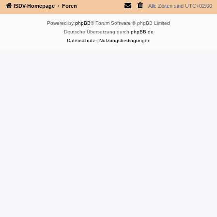
ISDV-Homepage
Foren
Alle Zeiten sind
UTC+02:00
Powered by
phpBB
® Forum Software © phpBB Limited
Deutsche Übersetzung durch
phpBB.de
Datenschutz
|
Nutzungsbedingungen