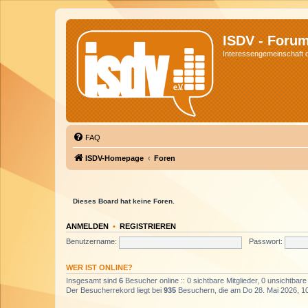
ISDV - Foru
Interessengemeinschaft de
FAQ
ISDV-Homepage
Foren
Dieses Board hat keine Foren.
ANMELDEN
•
REGISTRIEREN
Benutzername:
Passwort:
WER IST ONLINE?
Insgesamt sind
6
Besucher online :: 0 sichtbare Mitglieder, 0 unsichtbar
Der Besucherrekord liegt bei
935
Besuchern, die am Do 28. Mai 2026, 10: