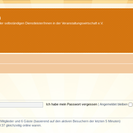
m
r selbständigen Dienstleister/Innen in der Veranstaltungswirtschaft e.V.
Ich habe mein Passwort vergessen
|
Angemeldet bleiben
e Mitglieder und 6 Gäste (basierend auf den aktiven Besuchern der letzten 5 Minuten)
37 gleichzeitig online waren.