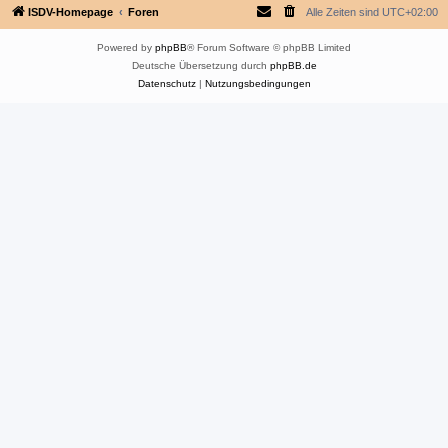
ISDV-Homepage
Foren
Alle Zeiten sind
UTC+02:00
Powered by
phpBB
® Forum Software © phpBB Limited
Deutsche Übersetzung durch
phpBB.de
Datenschutz
|
Nutzungsbedingungen