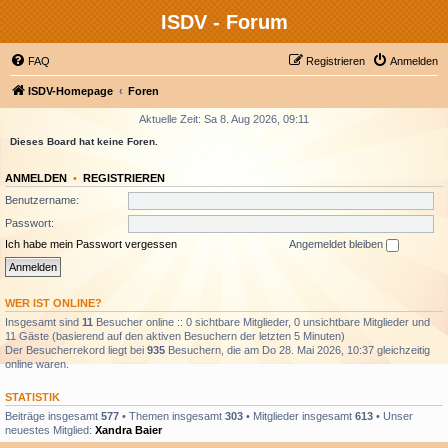
ISDV - Forum
FAQ
Registrieren
Anmelden
ISDV-Homepage
Foren
Aktuelle Zeit: Sa 8. Aug 2026, 09:11
Dieses Board hat keine Foren.
ANMELDEN
•
REGISTRIEREN
Benutzername:
Passwort:
Ich habe mein Passwort vergessen
Angemeldet bleiben
WER IST ONLINE?
Insgesamt sind
11
Besucher online :: 0 sichtbare Mitglieder, 0 unsichtbare Mitglieder und
11 Gäste (basierend auf den aktiven Besuchern der letzten 5 Minuten)
Der Besucherrekord liegt bei
935
Besuchern, die am Do 28. Mai 2026, 10:37 gleichzeitig
online waren.
STATISTIK
Beiträge insgesamt
577
• Themen insgesamt
303
• Mitglieder insgesamt
613
• Unser
neuestes Mitglied:
Xandra Baier