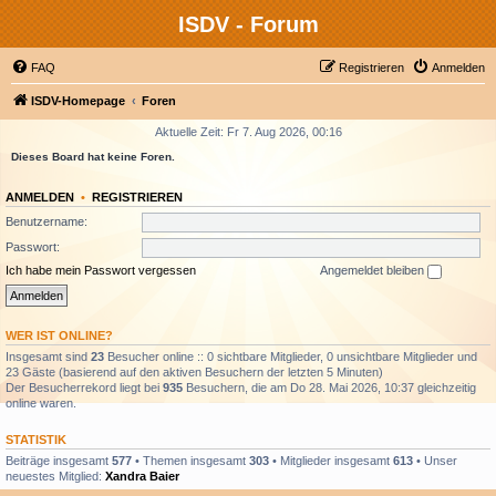
ISDV - Forum
FAQ
Registrieren
Anmelden
ISDV-Homepage
Foren
Aktuelle Zeit: Fr 7. Aug 2026, 00:16
Dieses Board hat keine Foren.
ANMELDEN
•
REGISTRIEREN
Benutzername:
Passwort:
Ich habe mein Passwort vergessen
Angemeldet bleiben
WER IST ONLINE?
Insgesamt sind
23
Besucher online :: 0 sichtbare Mitglieder, 0 unsichtbare Mitglieder und
23 Gäste (basierend auf den aktiven Besuchern der letzten 5 Minuten)
Der Besucherrekord liegt bei
935
Besuchern, die am Do 28. Mai 2026, 10:37 gleichzeitig
online waren.
STATISTIK
Beiträge insgesamt
577
• Themen insgesamt
303
• Mitglieder insgesamt
613
• Unser
neuestes Mitglied:
Xandra Baier