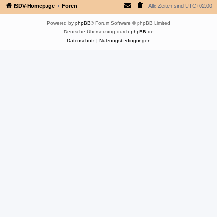
ISDV-Homepage
Foren
Alle Zeiten sind
UTC+02:00
Powered by
phpBB
® Forum Software © phpBB Limited
Deutsche Übersetzung durch
phpBB.de
Datenschutz
|
Nutzungsbedingungen