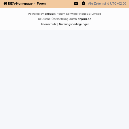
ISDV-Homepage
Foren
Alle Zeiten sind
UTC+02:00
Powered by
phpBB
® Forum Software © phpBB Limited
Deutsche Übersetzung durch
phpBB.de
Datenschutz
|
Nutzungsbedingungen