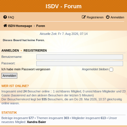
ISDV - Forum
FAQ
Registrieren
Anmelden
ISDV-Homepage
Foren
Aktuelle Zeit: Fr 7. Aug 2026, 07:14
Dieses Board hat keine Foren.
ANMELDEN
•
REGISTRIEREN
Benutzername:
Passwort:
Ich habe mein Passwort vergessen
Angemeldet bleiben
WER IST ONLINE?
Insgesamt sind
24
Besucher online :: 1 sichtbares Mitglied, 0 unsichtbare Mitglieder und 23
Gäste (basierend auf den aktiven Besuchern der letzten 5 Minuten)
Der Besucherrekord liegt bei
935
Besuchern, die am Do 28. Mai 2026, 10:37 gleichzeitig
online waren.
STATISTIK
Beiträge insgesamt
577
• Themen insgesamt
303
• Mitglieder insgesamt
613
• Unser
neuestes Mitglied:
Xandra Baier