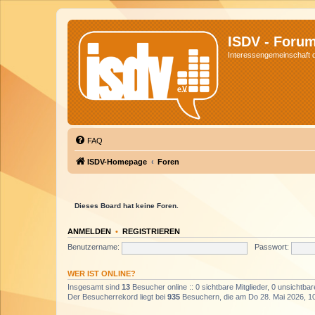
ISDV - Foru
Interessengemeinschaft de
FAQ
ISDV-Homepage
Foren
Dieses Board hat keine Foren.
ANMELDEN
•
REGISTRIEREN
Benutzername:
Passwort:
WER IST ONLINE?
Insgesamt sind
13
Besucher online :: 0 sichtbare Mitglieder, 0 unsichtba
Der Besucherrekord liegt bei
935
Besuchern, die am Do 28. Mai 2026, 10: