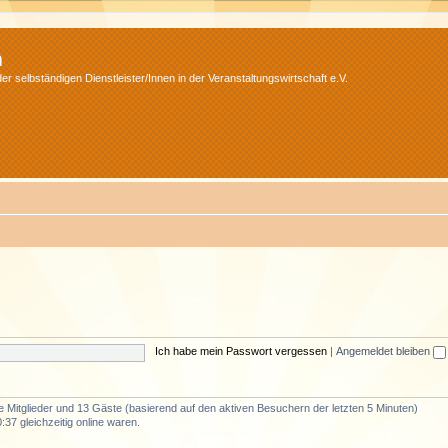
m
r selbständigen Dienstleister/Innen in der Veranstaltungswirtschaft e.V.
Ich habe mein Passwort vergessen
|
Angemeldet bleiben
re Mitglieder und 13 Gäste (basierend auf den aktiven Besuchern der letzten 5 Minuten)
37 gleichzeitig online waren.