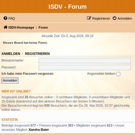
ISDV - Forum
FAQ
Registrieren
Anmelden
ISDV-Homepage
Foren
Aktuelle Zeit: Do 6. Aug 2026, 09:10
Dieses Board hat keine Foren.
ANMELDEN
•
REGISTRIEREN
Benutzername:
Passwort:
Ich habe mein Passwort vergessen
Angemeldet bleiben
WER IST ONLINE?
Insgesamt sind
25
Besucher online :: 0 sichtbare Mitglieder, 0 unsichtbare Mitglieder und
25 Gäste (basierend auf den aktiven Besuchern der letzten 5 Minuten)
Der Besucherrekord liegt bei
935
Besuchern, die am Do 28. Mai 2026, 10:37 gleichzeitig
online waren.
STATISTIK
Beiträge insgesamt
577
• Themen insgesamt
303
• Mitglieder insgesamt
613
• Unser
neuestes Mitglied:
Xandra Baier