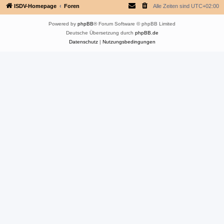
ISDV-Homepage
Foren
Alle Zeiten sind
UTC+02:00
Powered by
phpBB
® Forum Software © phpBB Limited
Deutsche Übersetzung durch
phpBB.de
Datenschutz
|
Nutzungsbedingungen