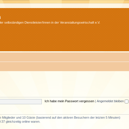
m
r selbständigen Dienstleister/Innen in der Veranstaltungswirtschaft e.V.
Ich habe mein Passwort vergessen
|
Angemeldet bleiben
re Mitglieder und 10 Gäste (basierend auf den aktiven Besuchern der letzten 5 Minuten)
37 gleichzeitig online waren.