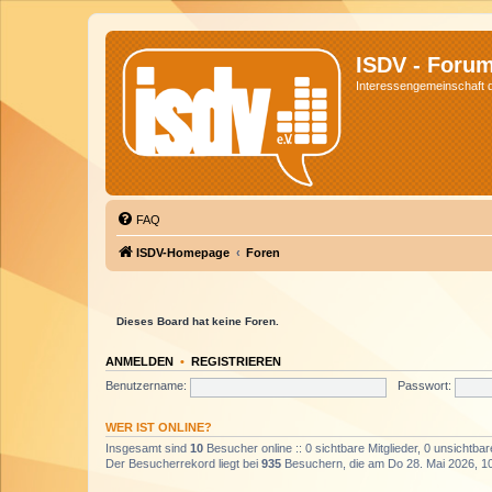
ISDV - Foru
Interessengemeinschaft de
FAQ
ISDV-Homepage
Foren
Dieses Board hat keine Foren.
ANMELDEN
•
REGISTRIEREN
Benutzername:
Passwort:
WER IST ONLINE?
Insgesamt sind
10
Besucher online :: 0 sichtbare Mitglieder, 0 unsichtba
Der Besucherrekord liegt bei
935
Besuchern, die am Do 28. Mai 2026, 10: