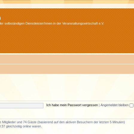
m
r selbständigen Dienstleister/Innen in der Veranstaltungswirtschaft e.V.
Ich habe mein Passwort vergessen
|
Angemeldet bleiben
re Mitglieder und 74 Gäste (basierend auf den aktiven Besuchern der letzten 5 Minuten)
37 gleichzeitig online waren.