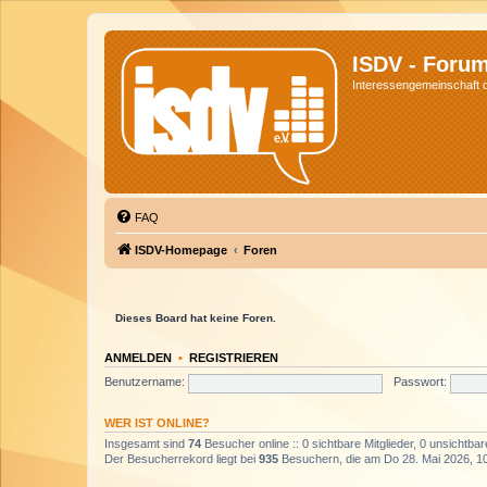
ISDV - Foru
Interessengemeinschaft de
FAQ
ISDV-Homepage
Foren
Dieses Board hat keine Foren.
ANMELDEN
•
REGISTRIEREN
Benutzername:
Passwort:
WER IST ONLINE?
Insgesamt sind
74
Besucher online :: 0 sichtbare Mitglieder, 0 unsichtba
Der Besucherrekord liegt bei
935
Besuchern, die am Do 28. Mai 2026, 10: