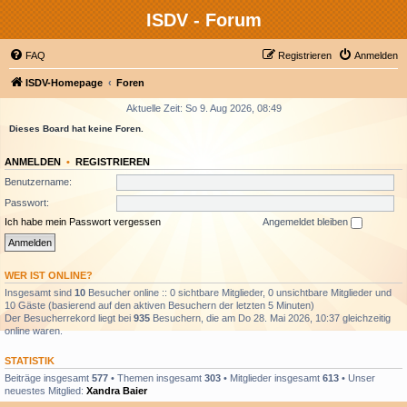
ISDV - Forum
FAQ
Registrieren
Anmelden
ISDV-Homepage
Foren
Aktuelle Zeit: So 9. Aug 2026, 08:49
Dieses Board hat keine Foren.
ANMELDEN
•
REGISTRIEREN
Benutzername:
Passwort:
Ich habe mein Passwort vergessen
Angemeldet bleiben
WER IST ONLINE?
Insgesamt sind
10
Besucher online :: 0 sichtbare Mitglieder, 0 unsichtbare Mitglieder und
10 Gäste (basierend auf den aktiven Besuchern der letzten 5 Minuten)
Der Besucherrekord liegt bei
935
Besuchern, die am Do 28. Mai 2026, 10:37 gleichzeitig
online waren.
STATISTIK
Beiträge insgesamt
577
• Themen insgesamt
303
• Mitglieder insgesamt
613
• Unser
neuestes Mitglied:
Xandra Baier