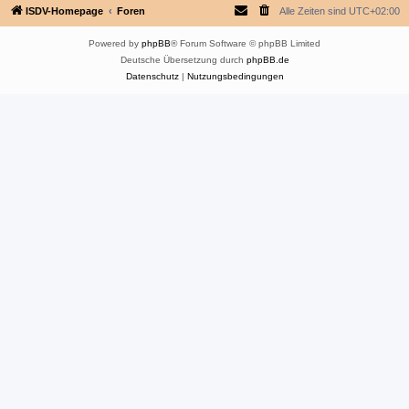
ISDV-Homepage
Foren
Alle Zeiten sind
UTC+02:00
Powered by
phpBB
® Forum Software © phpBB Limited
Deutsche Übersetzung durch
phpBB.de
Datenschutz
|
Nutzungsbedingungen