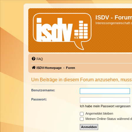
ISDV - Foru
Interessengemeinschaft de
FAQ
ISDV-Homepage
Foren
Um Beiträge in diesem Forum anzusehen, musst 
Benutzername:
Passwort:
Ich habe mein Passwort vergessen
Angemeldet bleiben
Meinen Online-Status während d