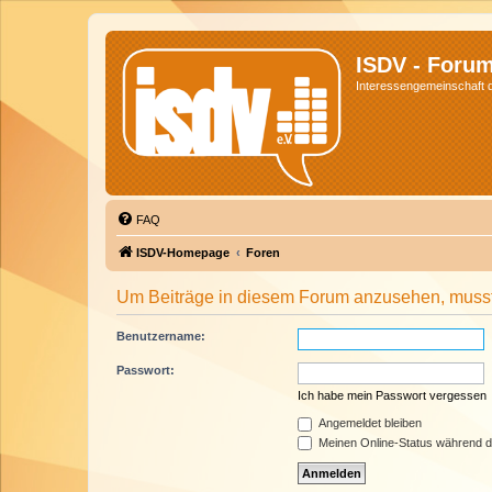
ISDV - Foru
Interessengemeinschaft de
FAQ
ISDV-Homepage
Foren
Um Beiträge in diesem Forum anzusehen, musst 
Benutzername:
Passwort:
Ich habe mein Passwort vergessen
Angemeldet bleiben
Meinen Online-Status während d