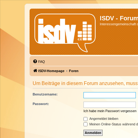
ISDV - Foru
Interessengemeinschaft de
FAQ
ISDV-Homepage
Foren
Um Beiträge in diesem Forum anzusehen, musst 
Benutzername:
Passwort:
Ich habe mein Passwort vergessen
Angemeldet bleiben
Meinen Online-Status während d