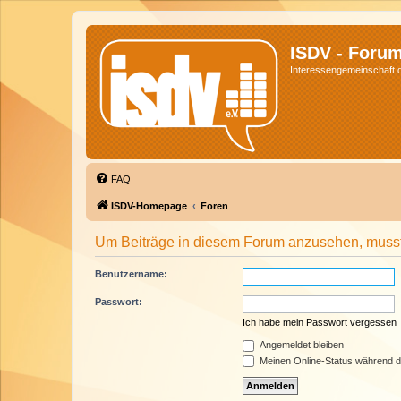
ISDV - Foru
Interessengemeinschaft de
FAQ
ISDV-Homepage
Foren
Um Beiträge in diesem Forum anzusehen, musst 
Benutzername:
Passwort:
Ich habe mein Passwort vergessen
Angemeldet bleiben
Meinen Online-Status während d