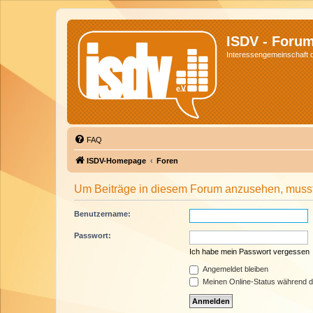
ISDV - Foru
Interessengemeinschaft de
FAQ
ISDV-Homepage
Foren
Um Beiträge in diesem Forum anzusehen, musst 
Benutzername:
Passwort:
Ich habe mein Passwort vergessen
Angemeldet bleiben
Meinen Online-Status während d