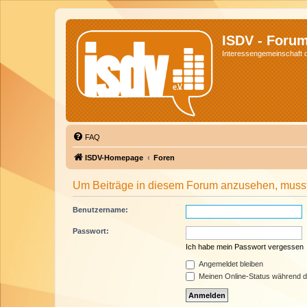
ISDV - Foru
Interessengemeinschaft de
FAQ
ISDV-Homepage
Foren
Um Beiträge in diesem Forum anzusehen, musst 
Benutzername:
Passwort:
Ich habe mein Passwort vergessen
Angemeldet bleiben
Meinen Online-Status während d