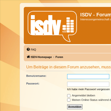
ISDV - Foru
Interessengemeinschaft de
FAQ
ISDV-Homepage
Foren
Um Beiträge in diesem Forum anzusehen, musst 
Benutzername:
Passwort:
Ich habe mein Passwort vergessen
Angemeldet bleiben
Meinen Online-Status während d