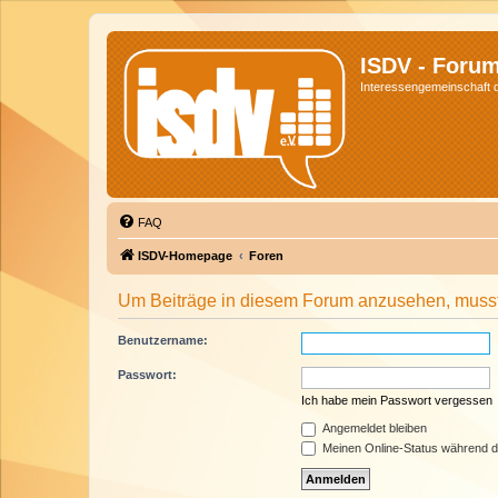
ISDV - Foru
Interessengemeinschaft de
FAQ
ISDV-Homepage
Foren
Um Beiträge in diesem Forum anzusehen, musst 
Benutzername:
Passwort:
Ich habe mein Passwort vergessen
Angemeldet bleiben
Meinen Online-Status während d