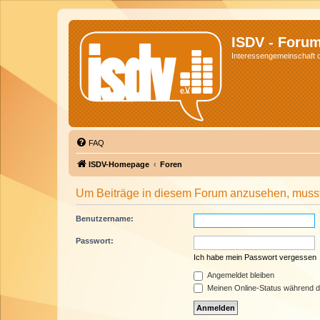
ISDV - Foru
Interessengemeinschaft de
FAQ
ISDV-Homepage
Foren
Um Beiträge in diesem Forum anzusehen, musst 
Benutzername:
Passwort:
Ich habe mein Passwort vergessen
Angemeldet bleiben
Meinen Online-Status während d