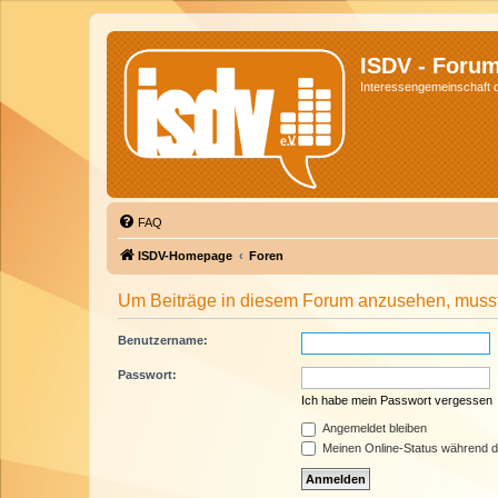
ISDV - Foru
Interessengemeinschaft de
FAQ
ISDV-Homepage
Foren
Um Beiträge in diesem Forum anzusehen, musst 
Benutzername:
Passwort:
Ich habe mein Passwort vergessen
Angemeldet bleiben
Meinen Online-Status während d